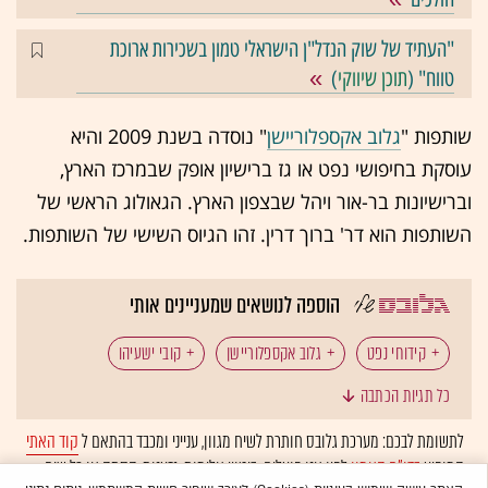
"העתיד של שוק הנדל"ן הישראלי טמון בשכירות ארוכת
טווח" (
תוכן שיווקי
)
שותפות "
גלוב אקספלוריישן
" נוסדה בשנת 2009 והיא
עוסקת בחיפושי נפט או גז ברישיון אופק שבמרכז הארץ,
וברישיונות בר-אור ויהל שבצפון הארץ. הגאולוג הראשי של
השותפות הוא דר' ברוך דרין. זהו הגיוס השישי של השותפות.
הוספה לנושאים שמעניינים אותי
קידוחי נפט
גלוב אקספלוריישן
קובי ישעיהו
כל תגיות הכתבה
לתשומת לבכם: מערכת גלובס חותרת לשיח מגוון, ענייני ומכבד בהתאם ל
קוד האתי
המופיע
בדו"ח האמון
לפיו אנו פועלים. ביטויי אלימות, גזענות, הסתה או כל שיח