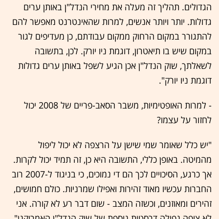
הגדולים. תהליך זה מעלה את מחירי הנדל"ן באותן ערים
גדולות. יותר ויותר אנשים, למרות שהאינטרנט מאפשר להם
להתגורר במקום הרחוק ממקום עבודתם, כן מעדיפים לגור
במקום שיש בו תיאטרון, דוגמת ניו יורק. לכן, בתשובה
לשאלתך, שוק הנדל"ן אכן הגיע לשפל באותן ערים גדולות
דוגמת ניו יורק".
- למרות האופטימיות, משבר הסאב-פריים של 2008 יכול
לחזור על עצמו?
"יש כלל שאומר שמי שישן על הרצפה לא יכול ליפול
מהמיטה. באופן כללי, התשובה היא כן, זה תמיד יכול לקרות.
אך כרגע, הסיכויים לכך הם די נמוכים, כי בניגוד ל-2007 רוב
החברות עכשיו מאוד זהירות ואפילו שמרניות. כולם חמושים,
זהירים ומאוזנים, וכשזה המצב - שום דבר רע לא קורה. אני
לא צופה נפילה דרסטית נוספת של שוק הנדל"ן האמריקני".