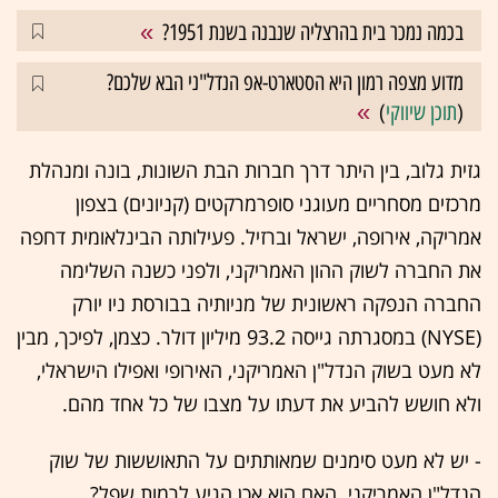
בכמה נמכר בית בהרצליה שנבנה בשנת 1951?
מדוע מצפה רמון היא הסטארט-אפ הנדל"ני הבא שלכם?
(
תוכן שיווקי
)
גזית גלוב, בין היתר דרך חברות הבת השונות, בונה ומנהלת
מרכזים מסחריים מעוגני סופרמרקטים (קניונים) בצפון
אמריקה, אירופה, ישראל וברזיל. פעילותה הבינלאומית דחפה
את החברה לשוק ההון האמריקני, ולפני כשנה השלימה
החברה הנפקה ראשונית של מניותיה בבורסת ניו יורק
(NYSE) במסגרתה גייסה 93.2 מיליון דולר. כצמן, לפיכך, מבין
לא מעט בשוק הנדל"ן האמריקני, האירופי ואפילו הישראלי,
ולא חושש להביע את דעתו על מצבו של כל אחד מהם.
- יש לא מעט סימנים שמאותתים על התאוששות של שוק
הנדל"ן האמריקני. האם הוא אכן הגיע לרמות שפל?