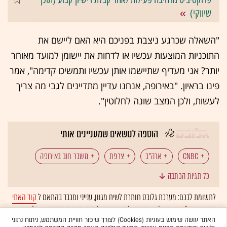
שיווקי
)
"השאלה שכרגע ניצבת בפניכם היא האם ליישם את
התוכניות המוצעות עכשיו או לדחות את יישומן למועד מאוחר
יותר? אני מעדיף שתיישמו אותן עכשיו ותמשיכו קדימה", אמר
פינו בראיון. "באירופה, אנחנו עדיין מתדיינים לגבי מה צריך
לעשות, ולכן המצב שונה לחלוטין".
הוספה לנושאים שמעניינים אותי
CNBC
ארה"ב
צרפת
משבר חוב באירופה
כל תגיות הכתבה
לתשומת לבכם: מערכת גלובס חותרת לשיח מגוון, ענייני ומכבד בהתאם ל
קוד האתי
המופיע
בדו"ח האמון
לפיו אנו פועלים. ביטויי אלימות, גזענות, הסתה או כל שיח
בלתי הולם אחר מסוננים בצורה
אוטומטית
ולא יפורסמו באתר.
האתר עושה שימוש בעוגיות (Cookies) לצורך שיפור חוויית המשתמש, ניתוח נתוני