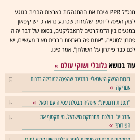
מנכ"ל PPR שיבח את ההתנהלות בארצות הברית בנוגע
לצוק הפיסקלי וטען שלמרות שכרגע נראה כי יש קיפאון
במגעים בין הדמוקרטים לרפובליקנים, בסופו של דבר יהיה
פתרון לסוגייה. "אתם פה בארצות הברית מאוד מעשיים, יש
לכם כבר פיתרון על השולחן", אמר פינו.
עוד בנושא
גלובלי ושוקי עולם
בזכות הנשק הישראלי: המדינה שהפכה למובילה בדרום
אמריקה
"תפנית דרמטית": איטליה מבטלת עסקה עם רפאל
אזרבייג'ן הולכת ומתרחקת מישראל. מי תקטוף את
הפירות?
פרוקסיביט מרחיבה פעילות לאחר קבלת רישיון קבוע (
תוכן