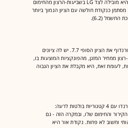
(8.6) בסעיף שביעות-רצון כללית. עוד היא מובילה לצד LG בשביעות-הרצון מהחימום
 מסתמן כנקודת חולשה עם הציון הנמוך ביותר
אלקטרה חולקת עם מתחרה אחרת, טורנדוף את הציון הסופי 7.7. יש לה ציונים
רצון ממחיר המזגן, מהפונקציות המוצעות בו,
, לעומת זאת, היא מקבלת את הציון הגבוה
גם כאן, בציון כולל של 7.7, מסיימת טורנדו עם 4 קטגוריות בולטות לרעה:
הקירור והחימום שלו, ובמקרה הזה - גם
י וחשוב לא פחות. נקודת אור היא