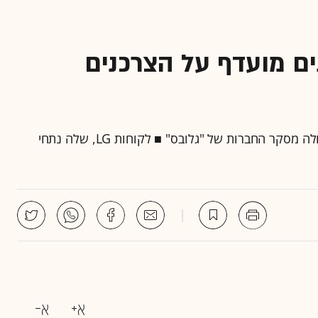
ים מועדף על הצרכנים
תדיראן מובילה ביתרון קטן על אלקטרה וטורנדו - כך עולה מסקר החברות של "גלובס" ■ לקוחות LG, שלה נתחי