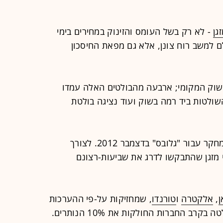
גן
- לא רק בשל העומס והזינוק במחירים בימי
 למשב רוח צונן, אלא גם מפאת החיסכון
שוק המקומי; ארבעה מהבולטים האלה עמדו
"גלובס" - 3 השולטות ביד רמה בשוק ועוד נציגה בולטת
הסקר נערך על-ידי מכון שריד שירותי מחקר עבור "גלובס" בדצמבר 2012. לצורך
יין מדגם מייצג של 639 בעלי מזגן שהתבקשו לדרג את שביעות-רצונם
ן
,
אלקטרה
ו
טורנדו
, שמחזיקות על-פי ההערכות
 בקרב החברות החולקות את 10% הנותרים.