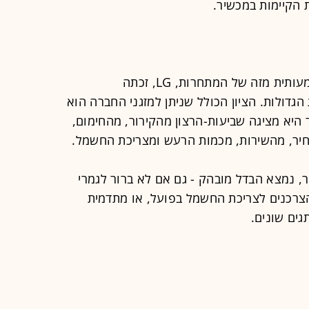
 הקיימות במכשיר.
דווקא זו המחזיקה בנתח שוק קטן משמעותית מזה של המתחרות, LG, זכתה
גדולות. הציון הכולל שניתן למזגני החברה הוא
צע של 7.8 בענף. עוד היא מציגה שביעות-הרצון מהקירור, מהחימום,
חיר, מהשירות, מכמות הרעש ומצריכת החשמל.
, נמצא הבדל מובהק - גם אם לא ברור לגמרי
צרכנים לצריכת החשמל בפועל, או מתדמית
גים שונים.