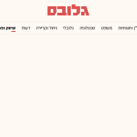
'ן ותשתיות
משפט
טכנולוגיה
גלובלי
ניהול וקריירה
דעות
שיווק ופ