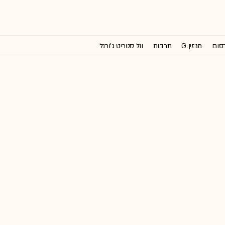
רסום
מגזין G
תרבות
וול סטריט ג'ורנל