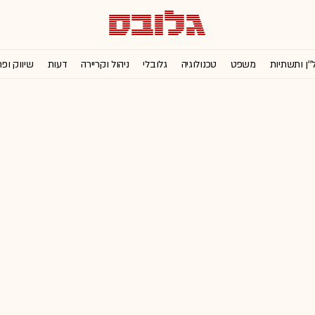
''ן ותשתיות
משפט
טכנולוגיה
גלובלי
ניהול וקריירה
דעות
שיווק ופ