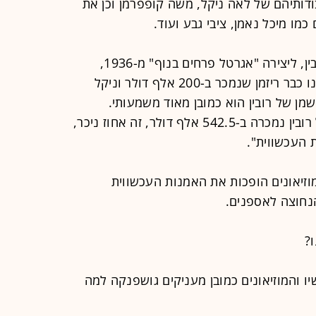
בודותיהם של לאה ניקל, משה קופפרמן וכן את
מו מיכל נאמן, ציבי גבע ועוד.
שיא המחיר השנתי בתירוש הוא של רובין, ליצירה "אגרטל פרחים בנוף" מ-1936,
שנמכרה ב-230 אלף דולר. "אבל יש לנו כבר ריזמן שנמכר ב-200 אלף דולר וניקל
 השמן של רובין הוא כמובן מאוד משמעותי.
במכירה בסותבי'ס, למשל, העבודה של רובין נמכרה ב-542.5 אלף דולר, זה אחוז ניכר,
העכשווית".
במוזיאונים הופכות את האמנות העכשווית
נחוצה לאספנים.
?
והמוזיאונים כמובן מעניקים גושפנקה למה