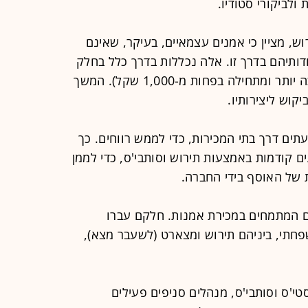
ולביקורי סטודיו.
ש, מציין כי אמנים עצמאיים, בעיקר, שאינם
ודותיהם בדרך זו. אלה נכללות בדרך כלל בחלק
ב' של המכירות (שבו רמת המחיר נמוכה יותר ומתחילה בפחות מ-1,000 שקל). המשך
קוש ליצירותיו.
עתים דרך בתי המכירות, כדי לממש רווחים. כך
ם קודמות באמצעות תירוש וסותבי'ס, כדי לממן
 של האוסף בידי החברה.
ם המתמחים במכירת אמנות. חלקם עברו
שפחתי, ביניהם תירוש ומצארט (לשעבר מצא),
טי'ס וסותבי'ס, מנהלים סניפים פעילים