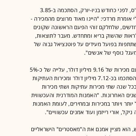
המכירה הישראלית השנתית של סותבי'ס, לפני כחודש בניו-יורק, הסתכמה ב-3.85
 אומרת מרדכי: "היינו מאוד מרוצים מהמכירה -
 חדשים, שלחלקם זוהי הפעם הראשונה שקונים
לראות שהשוק בריא ומתחדש. מעבר לתוצאות,
תתפות בפועל מעידים על פוטנציאל גבוה של
מעגל נוסף של אנשים".
בית המכירות תירוש מסכם את 2012 עם מכירות של 9.16 מיליון דולר, עלייה של כ-5%
מ-2011. מכירות האמנות של החברה הסתכמו בכ-7.12 מיליון דולר ומכירות העתיקות
יים בכל שנה שתי מכירות עתיקות ושתי מכירות
שנים האחרונות. "האמנות המודרנית והעכשווית
יותר ויותר במכירות ובמחירים, לעומת האמנות
יקל, אורי רייזמן ועוד אמנים עכשוויים".
, הוא מציין אמנם את ה"מאסטרים" הישראליים