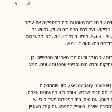
יה של מכירות האמנות והם המספקים את עיקר
 הביקוש ועל רמת המחירים בשוק. לראשונה
בישראל, "גלובס" מפרסם את היקף השוק - 26.63 מיליון דולר ב-2012. לפי ההערכות,
ים בהשוואה ל-2011.
ת של הגלריות וסוחרי האמנות הפרטיים וכן
תיקות ותכשיטים ופריטי אספנות שונים, מגיע
בתי המכירות נקראים "השוק השניוני" (secondary market), כיוון שהמוצגים
 ומסוחרים שרכשו אותם ולא מהאמנים עצמם,
אמן. עם זאת, בתי המכירות מעידים כי יש
כירה ישירה, כאפיק למפגש עם קהל מעוניין,