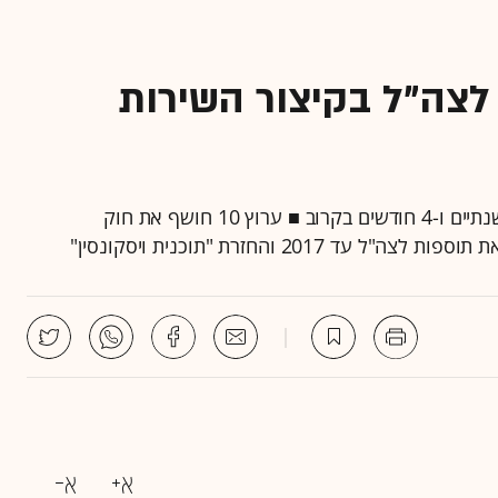
לצה"ל בקיצור השירות
כפי שנחשף ב"גלובס" השירות הצבאי לגברים יקוצר לשנתיים ו-4 חודשים בקרוב ■ ערוץ 10 חושף את חוק
2 והחזרת "תוכנית ויסקונסין"