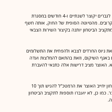
כפי שנחשף ב"גלובס", השירות הצבאי לגברים יקוצר לשנתיים ו-4 חודשים במסגרת
קרובים. מהטיוטה הסופית של החוק, אותה חשף
1, עולה כי חלק מתקציב הביטחון יותנה בקיצור השירות הצבאי
 את גיוס החרדים לצבא ולהפחית את התשלומים
 באגף השיקום, וזאת בהתאם להמלצות ועדה
 האוצר מציב דרישות אלה כתנאי להעברת
במסגרת הניסין לפקח על תקציב הביטחון יחייב האוצר את הרמטכ"ל להגיש תוך 10
. כמו כן, לא יועברו תוספות לתקציב הביטחון