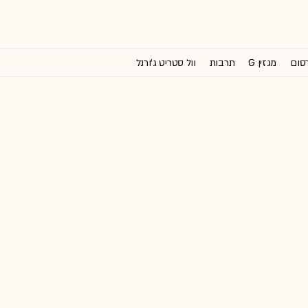
רסום
מגזין G
תרבות
וול סטריט ג'ורנל