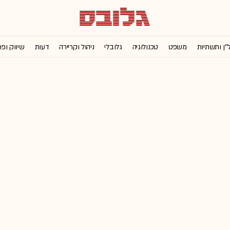
''ן ותשתיות
משפט
טכנולוגיה
גלובלי
ניהול וקריירה
דעות
שיווק ופ