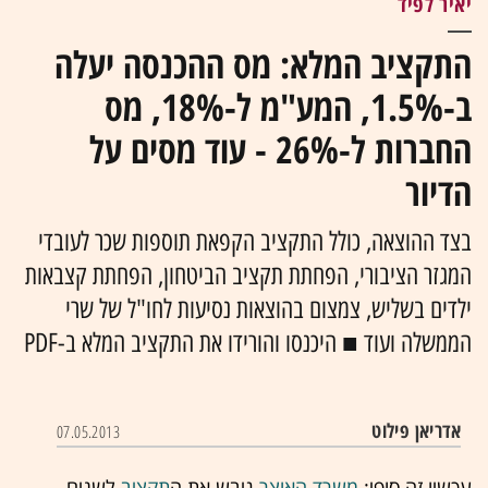
יאיר לפיד
התקציב המלא: מס ההכנסה יעלה
ב-1.5%, המע"מ ל-18%, מס
החברות ל-26% - עוד מסים על
הדיור
בצד ההוצאה, כולל התקציב הקפאת תוספות שכר לעובדי
המגזר הציבורי, הפחתת תקציב הביטחון, הפחתת קצבאות
ילדים בשליש, צמצום בהוצאות נסיעות לחו"ל של שרי
הממשלה ועוד ■ היכנסו והורידו את התקציב המלא ב-PDF
אדריאן פילוט
07.05.2013
עכשיו זה סופי:
משרד האוצר
גיבש את ה
תקציב
לשנים