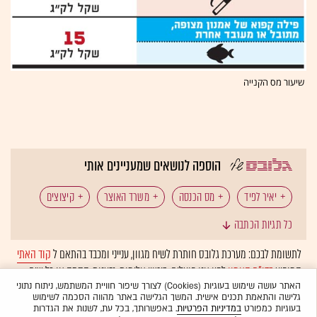
שיעור מס הקנייה
הוספה לנושאים שמעניינים אותי
יאיר לפיד
מס הכנסה
משרד האוצר
קיצוצים
כל תגיות הכתבה
תקציב המדינה
לתשומת לבכם: מערכת גלובס חותרת לשיח מגוון, ענייני ומכבד בהתאם ל
קוד האתי
המופיע
בדו"ח האמון
לפיו אנו פועלים. ביטויי אלימות, גזענות, הסתה או כל שיח
בלתי הולם אחר מסוננים בצורה
אוטומטית
ולא יפורסמו באתר.
האתר עושה שימוש בעוגיות (Cookies) לצורך שיפור חוויית המשתמש, ניתוח נתוני
גלישה והתאמת תכנים אישית. המשך הגלישה באתר מהווה הסכמה לשימוש
בעוגיות כמפורט
במדיניות הפרטיות
. באפשרותך, בכל עת, לשנות את הגדרות