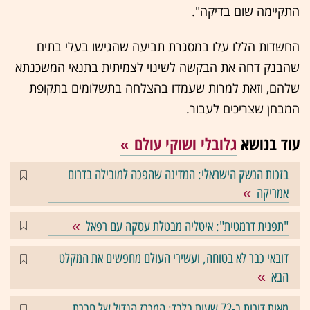
התקיימה שום בדיקה".
החשדות הללו עלו במסגרת תביעה שהגישו בעלי בתים
שהבנק דחה את הבקשה לשינוי לצמיתית בתנאי המשכנתא
שלהם, וזאת למרות שעמדו בהצלחה בתשלומים בתקופת
המבחן שצריכים לעבור.
עוד בנושא
גלובלי ושוקי עולם
בזכות הנשק הישראלי: המדינה שהפכה למובילה בדרום
אמריקה
"תפנית דרמטית": איטליה מבטלת עסקה עם רפאל
דובאי כבר לא בטוחה, ועשירי העולם מחפשים את המקלט
הבא
מאות דירות ב-72 שעות בלבד: המכרז הגדול של חברת