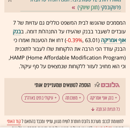
פרשקובסקי (
תוכן שיווקי
)
המסמכים שהוגשו לבית המשפט כוללים גם עדויות של 7
עובדים לשעבר בבנק שהעידו על התנהלות דומה. ב
בנק
אוף אמריקה
(63.01 ,‎
-0.39%
‏) דחו את הטענות ואמרו כי
הבנק עודד הכי הרבה את הלקוחות שלו לעבור לתוכנית
HAMP (Home Affordable Modification Program),
וכי הוא מחויב לעזור ללקוחות שנמצאים על סף עיקול.
הוספה לנושאים שמעניינים אותי
בנק אוף אמריקה
משכנתה
עיקולי בתים בארה"ב
כל תגיות הכתבה
עיקולים
לתשומת לבכם: מערכת גלובס חותרת לשיח מגוון, ענייני ומכבד בהתאם ל
קוד האתי
המופיע
בדו"ח האמון
לפיו אנו פועלים. ביטויי אלימות, גזענות, הסתה או כל שיח