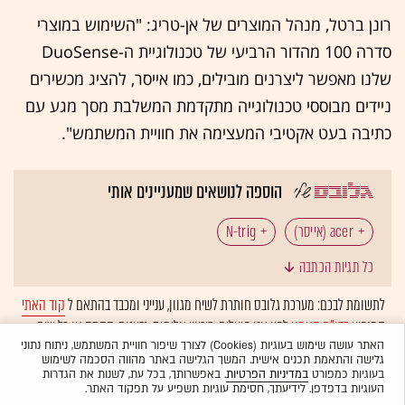
רונן ברטל, מנהל המוצרים של אן-טריג: "השימוש במוצרי
סדרה 100 מהדור הרביעי של טכנולוגיית ה-DuoSense
שלנו מאפשר ליצרנים מובילים, כמו אייסר, להציג מכשירים
ניידים מבוססי טכנולוגייה מתקדמת המשלבת מסך מגע עם
כתיבה בעט אקטיבי המעצימה את חוויית המשתמש".
הוספה לנושאים שמעניינים אותי
acer (אייסר)
N-trig
כל תגיות הכתבה
לתשומת לבכם: מערכת גלובס חותרת לשיח מגוון, ענייני ומכבד בהתאם ל
קוד האתי
המופיע
בדו"ח האמון
לפיו אנו פועלים. ביטויי אלימות, גזענות, הסתה או כל שיח
בלתי הולם אחר מסוננים בצורה
אוטומטית
ולא יפורסמו באתר.
האתר עושה שימוש בעוגיות (Cookies) לצורך שיפור חוויית המשתמש, ניתוח נתוני
גלישה והתאמת תכנים אישית. המשך הגלישה באתר מהווה הסכמה לשימוש
בעוגיות כמפורט
במדיניות הפרטיות
. באפשרותך, בכל עת, לשנות את הגדרות
העוגיות בדפדפן. לידיעתך, חסימת עוגיות תשפיע על תפקוד האתר.