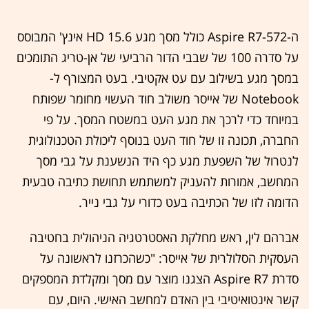
ה-Aspire R7-572 כולל מסך מגע HD 15.6 אינץ' המבוסס
על סדרה 100 של שבבי הדור הרביעי של אן-טריג התומכים
במסך מגע בשילוב עם עט אקטיבי. בעט המצורף ל-
Notebook של אייסר משולב חוד העשוי מחומר שפותח
במיוחד כדי לרכך את מגע העט במשטח המסך. על פי
החברה, תכונה זו של חוד העט בנוסף ליכולת הטכנולוגית
לנטרול של השפעת מגע כף היד הנשענת על גבי מסך
המחשב, אמורות להעניק למשתמש תחושת כתיבה טבעית
הדומה לזו של הכתיבה בעט כדורי על גבי נייר.
אברהם לין, ראש מחלקת האסטרטגיה הניהולית בחטיבה
העסקית הסלולרית של אייסר: "כשהכרזנו לראשונה על
סדרת Aspire R7 הצגנו מוצר עם מסך ומקלדת המספקים
קשר אינטואיטיבי בין האדם למחשב האישי. היום, עם