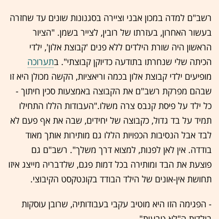
רשב"ם למדה במכון אבני וציירה בסגנונות שונים עד שחזרה
בעשור האחרון, בעזרתו של רובין, לצייר בשמן. "הציור
הראשון היה שורת הילדים ללא פנים 'קבוצת אלון', ילדי
הכיתה שלי שנחרתו בתודעה כדיוקן קבוצתי". ב
תערוכה
מופיעים ילדי קבוצת אלון בכמה וריאציות, הקשה מכולן היא זו
שבהם מפרקת רשב"ם את הקבוצה באמצעות סכין חיתוך -
כל ילד על פיסת קנבס צרה משלו."העבודות הללו התחילו
תמיד על בד גדול, כקבוצה של יחידים, שבה את אף פעם לא
לבד אבל הנסיבות הכפויות הללו גם מותירות אותך מאוד
בודדה. אין לאן לפנות, למצוא דרך משלך". רשב"ם גם
פוצעת את הבד ומותירה בכל דמות פגם, שלדבריה מייצג איזו
תחושת אין-אונים של הילד הבודד בקונטקסט הקיבוצי.
- הפגימה הזו היא מוטיב עקבי בעבודותיה, שרובן עוסקות
בילדות ה"לא טבעית".