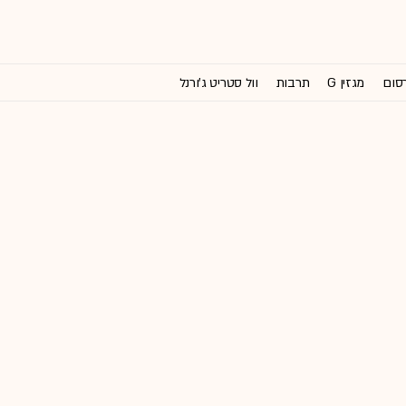
רסום
מגזין G
תרבות
וול סטריט ג'ורנל