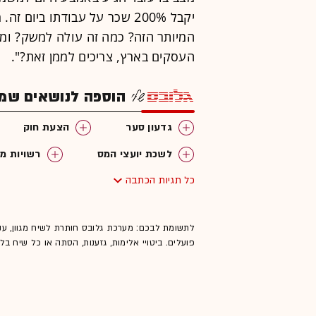
יקבל 200% שכר על עבודתו בי
המיותר הזה? כמה זה עולה למשק? ומ
העסקים בארץ, צריכים לממן זאת?".
הוספה לנושאים שמענ
גדעון סער
הצעת חוק
לשכת יועצי המס
רשויות מק
כל תגיות הכתבה
לתשומת לבכם: מערכת גלובס חותרת לשיח מגוון, ענ
פועלים. ביטויי אלימות, גזענות, הסתה או כל שיח ב