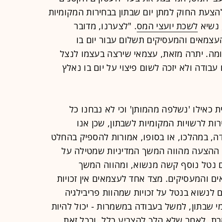
הצעת החוק למתן יום שבתון בבחירות המקומיות
, נשיא
לשכת יועצי המס
. "לצערנו, מדובר
עצמאים והמעסיקים תשלום עבור יום בו
מה. יתרה מזאת, עצמאי שירצה בעצמו לנצל
בודה ולא יזכה לשום פיצוי על יום בו נאלץ
ת כאילו 'נשלפה מהמותן' וכי לא נבחנו כל
ות לרשויות המקומיות לשבתון, שכן אנו
דה, במהלכו, או בסופו, אמורות להספיק בהחלט
. ההצעה מהווה המשך המדיניות שמטילה על
ם נטל נוסף קשה מנשוא, ומהווה המשך
ים והמעסיקים. מצד אחד לעצמאים אין זכויות
ם לנשוא בנטל על זכויות שמהוות פריבילגיה
י שבתון, למשל בעבודה במשמרות - יכול להיות
רת, לאחר שלא הלך להצביע כלל, ובכל זאת