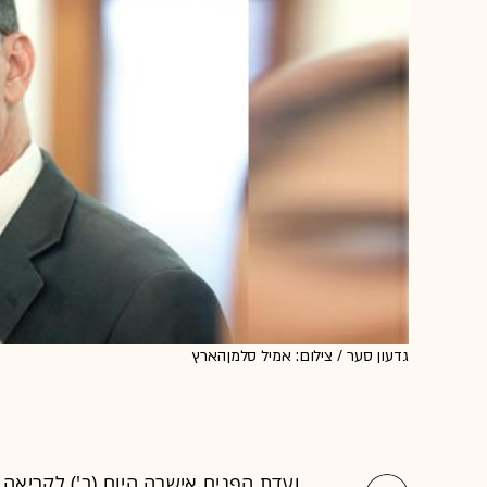
גדעון סער / צילום: אמיל סלמןהארץ
ועדת הפנים
אישרה היום (ב') לקריאה