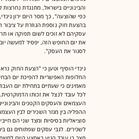
והבינוניים בישראל, מתנגדת נחרצות ל
כפי שהוצעה", כך מסר היום ירון גינדי
בהצעת חוק נוספת הגוזרת על ציבור ה
עסקיהם לא זוכים לשום תפוקה או תרו
את יום החופש הזה, יפסיד למעשה יום ע
לסגור את העסק".
גינדי הוסיף וטען כי "הצעת החוק נראי
החלופות האפשריות להפיכת יום הבחיר
מאמינים כי שעתיים בתחילת יום העבו
לכל עובד לנצל את זכותו הדמוקרטית
העצמאים והעסקים הקטנים והבינוניי
ההפליה בין מגזר השכירים לבין העצמא
סוציאליות בסיסיות ומצד שני הם חייבי
לשכירים. לגבי עסקים שפתוחים גם בימ
מצב בו עובד הגיע באמצע היום למשמ