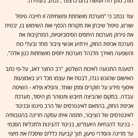
מזה, נותן לזה ועושה בהם כרצונו", נכתב בעתירה.
עוד נכתב כי "מערכת מושחתת ומשחיתה זו חייבה טיפול
שורש, טיפול שיבחן את מקורות הכסף ואת השימוש בו, יבטיח
את פירוק מערכות היחסים הסימביוטיות, המרקיבות את
מערכת אכיפת החוק, וירתיע אנשי ציבור מחד ובעלי כוח
והשפעה מאידך מלנהל מערכות יחסים מושחתות כגון אלה".
לטענת התנועה לאיכות השלטון, "רב החצר דאג, על-פי כתב
האישום שהוגש נגדו, לבטח את עצמו מכל רע באמצעות
איסוף מידע על חוקרים ומתן שוחד. והפלא ופלא - השיטה
עבדה. במקום שהביצה תיובש ותטוהר מן היסוד, מערכת
אכיפת החוק, בהתאם לאינטרסים של הרב פינטו ובניגוד
לאינטרסים של הציבור, חתמה איתו עסקה חריגה בהטבותיה
- בניגוד להנחיות היועמ"ש, בניגוד להגינות ולתכליות הסכמי
עד מדינה והסדרי טיעון, תוך קביעת כללים שיסכלו את מיצוי