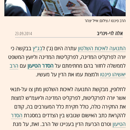
הרב פינטו / צילום: אייל יצהר
אלה לוי-וינריב
23.09.2014
התנועה לאיכות השלטון
עתרה היום (ג') ל
בג"ץ
בבקשה כי
יורה לפרקליט המדינה, לפרקליטות המדינה וליועץ המשפט
לממשלה לחזור בהם מחתימתם על
הסדר הטיעון
עם
הרב
יאשיהו פינטו
ולמצות עמו את הדין על מעשיו.
לחלופין, מבקשת התנועה לאיכות השלטון מתן צו על-תנאי
אשר יורה לפרקליטות, לפרקליט המדינה וליועמ"ש למצות
את החקירה כולה, כולל חקירת כלל המעורבים בה, קודם
להקראת כתב האישום שגובש בין הצדדים במסגרת
הסדר
הטיעון
וטרם הכרעת הדין בעניינו של הרב. זאת, על מנת