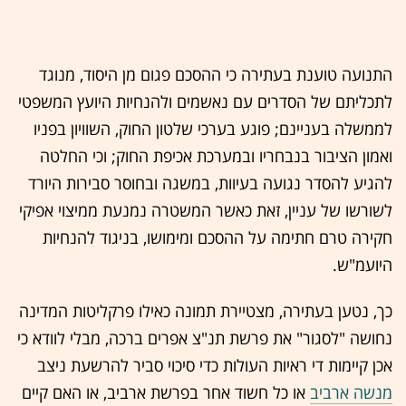
התנועה טוענת בעתירה כי ההסכם פגום מן היסוד, מנוגד
לתכליתם של הסדרים עם נאשמים ולהנחיות היועץ המשפטי
לממשלה בעניינם; פוגע בערכי שלטון החוק, השוויון בפניו
ואמון הציבור בנבחריו ובמערכת אכיפת החוק; וכי החלטה
להגיע להסדר נגועה בעיוות, במשגה ובחוסר סבירות היורד
לשורשו של עניין, זאת כאשר המשטרה נמנעת ממיצוי אפיקי
חקירה טרם חתימה על ההסכם ומימושו, בניגוד להנחיות
היועמ"ש.
כך, נטען בעתירה, מצטיירת תמונה כאילו פרקליטות המדינה
נחושה "לסגור" את פרשת
תנ"צ אפרים ברכה
, מבלי לוודא כי
אכן קיימות די ראיות העולות כדי סיכוי סביר להרשעת ניצב
מנשה ארביב
או כל חשוד אחר בפרשת ארביב, או האם קיים