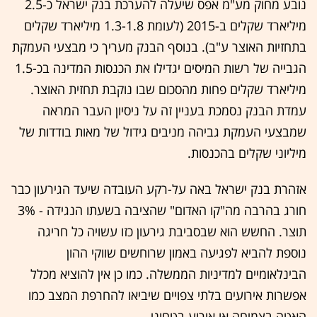
נובע מחוק מע"מ אפס שיעלה להערכת בנק ישראל כ-2.5
מיליארד שקלים ב-2015 (לעומת 1.3-1.8 מיליארד שקלים
בתחזיות האוצר ע"ב). בנוסף הבנק מעריך כי מבצעי העמקת
הגבייה של רשות המיסים יגדילו את הכנסות המדינה בכ-1.5
מיליארד שקלים פחות מהסכום שבו נוקבת תחזית האוצר.
עמדת הבנק נסמכת בעניין זה על ניסיון העבר המראה
שמבצעי העמקת גביהה מניבים גידול של מאות בודדות של
מיליוני שקלים בהכנסות.
אזהרת בנק ישראל באה על-רקע העובדה שיעד הגירעון כבר
חורג בהרבה מה"קו האדום" שהציבה בשעתו הנגידה - 3%
תוצר. החשש הוא שבסביבת גירעון כזו עשויה כל חריגה
נוספת להביא לפגיעה באמון שרוחשים שווקי ההון
הבינלאומיים למדיניות הממשלה. כמו כן אין להוציא מכלל
אפשרות אירועים בלתי צפויים שיביאו להחרפת המצב כמו
האטה בצמיחה או אירוע בטחוני.