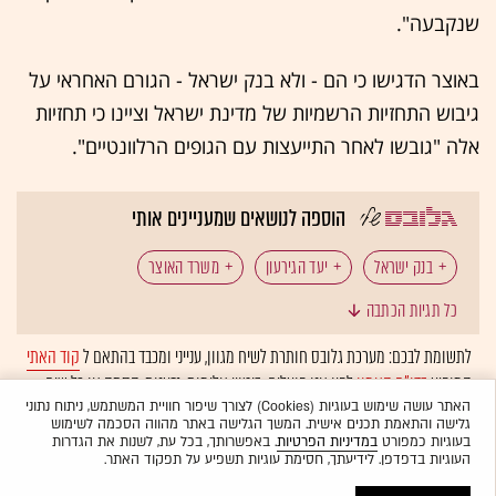
שנקבעה".
באוצר הדגישו כי הם - ולא בנק ישראל - הגורם האחראי על
גיבוש התחזיות הרשמיות של מדינת ישראל וציינו כי תחזיות
אלה "גובשו לאחר התייעצות עם הגופים הרלוונטיים".
הוספה לנושאים שמעניינים אותי
בנק ישראל
יעד הגירעון
משרד האוצר
כל תגיות הכתבה
תקציב המדינה
לתשומת לבכם: מערכת גלובס חותרת לשיח מגוון, ענייני ומכבד בהתאם ל
קוד האתי
המופיע
בדו"ח האמון
לפיו אנו פועלים. ביטויי אלימות, גזענות, הסתה או כל שיח
בלתי הולם אחר מסוננים בצורה
אוטומטית
ולא יפורסמו באתר.
האתר עושה שימוש בעוגיות (Cookies) לצורך שיפור חוויית המשתמש, ניתוח נתוני
גלישה והתאמת תכנים אישית. המשך הגלישה באתר מהווה הסכמה לשימוש
בעוגיות כמפורט
במדיניות הפרטיות
. באפשרותך, בכל עת, לשנות את הגדרות
העוגיות בדפדפן. לידיעתך, חסימת עוגיות תשפיע על תפקוד האתר.