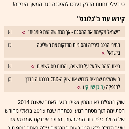
כי בעלי תחנות הדלק נערכו להפגנה נגד המשך הירידה!
קיראו עוד ב"גלובס"
"ישראל מקיימת את ההסכם - אך מכחישה זאת פומבית"
מחירי הרכב בירידה והסיניות מהדקות את השליטה
בישראל
ביצת הזהב של אל על נחשפה, והרווח טס לשמיים
הישראלים שרוצים לכבוש את שוק ה-CBD בגרמניה בדרך
להנפקה (
תוכן שיווקי
)
שוק המט"ח לא ממתין אפילו רגע ולאחר ששנת 2014
הסתיימה תוך מסחר רגוע, נפתחה שנת 2015 בראלי מחודש
של הדולר כלפי רוב המטבעות. הדולר אינדקס שמבטא את
שער הדולר כלפי המטבעות המרכזיים עלה באחוז נוסף תוך