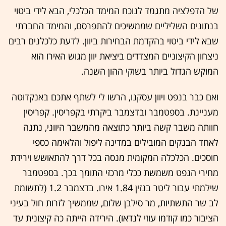
של הדפלציה מתגמד לנוכח המימד הכלכלי, הבא לידי ביטוי
בנתונים השליליים שממשיכים להתפרסם, והמימד החברתי
שבא לידי ביטוי בהקדמת הבחירות ביוון. לדעת כלכלנים רבים
ניצחון הקיצוניים המצדדים ביציאת יוון מגוש האירו הוא
המוקש הגדול ביותר בשוקי ההון השנה.
ואם כבר בנפט ויוון עסקנו, הרשו לי לשתף אתכם באנקדוטה
מעניינת. בספטמבר ובדצמבר ביקרתי בקפריסין. קפריסין
חוותה משבר קשה ביותר כתוצאה מהמשבר היווני, נתנה
לאחד הבנקים המובילים במדינה ליפול והלאימה כספי
חוסכים. הכלכלה המקומית מנסה בכל דרך להתאושש וירידת
מחירי הנפט משמשת ככלי מרכזי התומך בכך. בספטמבר
שילמתי עבור ליטר בנזין 1.84 אירו. בדצמבר 1.2 (לתשומת
לב שר התשתיות, מר סילבן שלום, שממשיך לזרות חול בעיני
הציבור כמו קודמו עוזי לנדאו). הירידה הייתה כה קיצונית עד