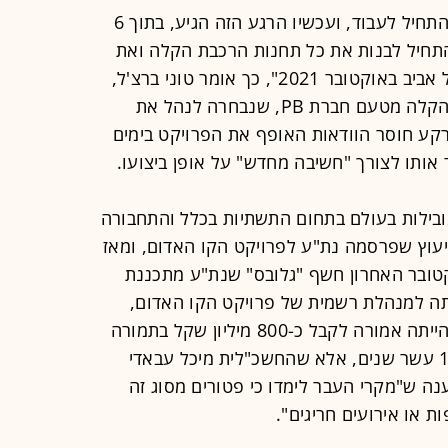
"שנים אנחנו מחכים לרגע שבו נוכל להתחיל לעבוד, ועכשיו הרגע הזה הגיע, בתוך 6
התחיל לבנות את כל תחנות הרכבת הקלה ואת
המנהרות. יכולה להיות רכבת קלה בתל אביב באוקטובר 2021", כך אומר טוני ברצ'ל,
מנהל פרויקט הקו האדום של הרכבת הקלה מטעם חברת PB, שנבחרה לנהל את
קע חוסר הוודאות האופף את הפרויקט בימים
ותו לצורך "חשיבה מחדש" על אופן ביצועו.
המובילות בעולם בתחום התשתיות בכלל והתחבורה
יעוץ שפרסמה נת"ע לפרויקט הקו האדום, ומאז
טובר האחרון חשף "גלובס" שנת"ע מתכננת
 של PB ולהפוך אותה למנהלת רשמית של פרויקט הקו האדום,
בפטור ממכרז. במסגרת העיסקה, PB הייתה אמורה לקבל כ-800 מיליון שקל בתמורה
לניהול פרויקט הרכבת הקלה במשך 10 עשר שנים, אלא שהחשכ"לית מיכל עבאדי
ה ש"מקרי העבר לימדו כי פטורים מסוג זה
 או אירועים חריגים".