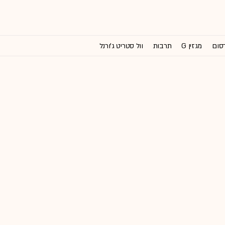
רסום
מגזין G
תרבות
וול סטריט ג'ורנל