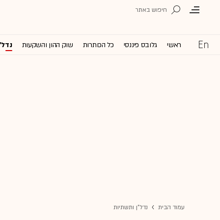
ראשי
גלובס פיננסי
כל הכותרות
שוק ההון והשקעות
נדל'
עמוד הבית
נדל"ן ותשתיות