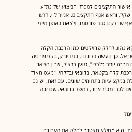
אישור התקציבים למכרזי הביצוע של נת"ע
 של יותר מ-4 מיליארד שקל, וראש אגף התקציבים, אמיר לוי, דרש
 שחלקם כבר פורסמו, ולצאת באופן מיידי
וקא נהוג לחלק פרויקטים כמו הרכבת הקלה
אל. כך נעשה בלונדון, בניו יורק, בקליפורניה
 הרבה יותר כלכלי", טוען ברצ'ל, שבין השאר
רכבת קלה בקטאר, בדובאי ובדלהי. "מעט מאוד
ת במקצועיות בתחומים שונים. עם זאת, יש גם
ם לכדי מכרז אחד, למשל בדובאי. שם זכה
ים?
, היא ממילא תצטרך לחלק את העבודה