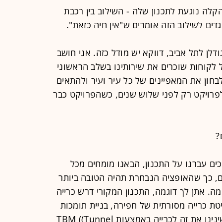
ה נוגעת לתכנון שלה - השילוב בין רכבת
ים לשילוב הזה אומרים ש"אין חיה כזאת".
דלן לתל אביב, דווקא יש מודל כזה. אני חושב
 לקוחות שוכרים את שירותינו בשלב הראשוני
לבחון את המאפיינים של כל עיר ועיר ולהתאים
פרויקט רק לפני שלוש שנים, כשהפרויקט כבר
?
ם עברנו על התכנון, הבאנו מומחים מכל
ים, כך שהאופציה הנבחרת תהיה הטובה ביותר
מה. אתן לך דוגמה, התכנון המקורי דרש כרייה
NA (שנחשבת שיטת כרייה מסורתית של חפירה, בניית תומכות
וכיסוי - ה"כ) ליד מחלף גהה, ואנחנו שינינו את זה לכרייה באמצעות TBM ((Tunnel