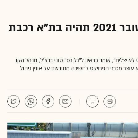
"אם נעמוד בתכנון, באוקטובר 2021 תהיה בת"א רכבת
א יצליח", אומר בראיון ל"גלובס" טוני ברצ'ל, מנהל הקו
וצר מכרזי הפרויקט לחשיבה מחודשת על אופן ניהול