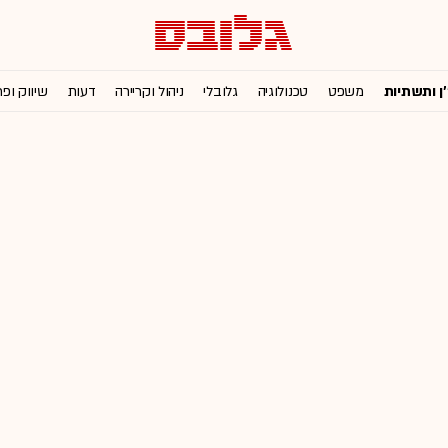
'ן ותשתיות
משפט
טכנולוגיה
גלובלי
ניהול וקריירה
דעות
שיווק ופ