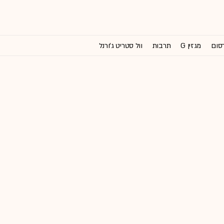
רסום
מגזין G
תרבות
וול סטריט ג'ורנל