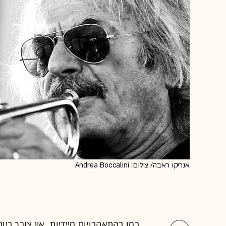
אנריקו ראבה/ צילום: Andrea Boccalini