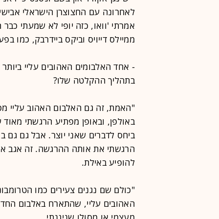
לאחרונה עם החצוצרן הישראלי אבישי כ
אמרתי 'וואו, כזה יופי לא שמעתי כבר 
ממיילס דייויס וביקס ביידרבק, כמו 
בתהליך ההקלטה שלו?
"האמת, זה גם האלבום האהוב עליי מכ
באולפן, ובאופן מפתיע הרגשתי מאוד של
ביחס לדברים שאני יוצר. אבל גם גם 
הרגשתי את אותה ההרגשה. זה אגב אל
להופיע באילת.
"כולם שם נגנים צעירים כמו הטרומבונ
האהובים עליי, שהתארח באלבום החדש
מעצמי או מסולו שניגנתי.