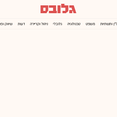
''ן ותשתיות
משפט
טכנולוגיה
גלובלי
ניהול וקריירה
דעות
שיווק ופ