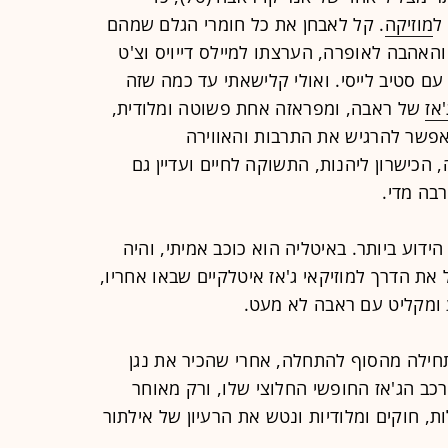
ל
מוזיקה
. קל לאבחן את כל חומרי הגלם שמהם
האהבה לאופרה, הערצתו למיילס דייויס וצ'ט
עם סטיב לייסי. ואולי קלישאתי עד כמה שזה
'אז
של ראבה, ומפראזה אחת פשוטה ומלודית,
פשר להרגיש את התרבות והאווירה
כישרון ליהנות, התשוקה לחיים ועדיין גם
בה מדי.
הידוע ביותר. באיטליה הוא כוכב אמיתי, והיה
את הדרך למוזיקאי ג'אז איטלקיים שבאו אחריו,
 ומקליט עם ראבה לא מעט.
תחילה מהסוף להתחלה, אחרי שהכיר את נגן
רכב הג'אז החופשי החלוצי שלו, ורק מאוחר
ות, חוקים ומלודיות ונטש את הרעיון של אילתור