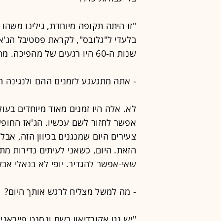
"זו היתה תקופה מיוחדת, גילינו משהו
בלעדי ל"גלובס", לקראת פסטיבל הג'אז
שנות ה-60 היו רגעים של מהפיכה. מרדנו בכל מה שהיה לפני כן בג'אז".
- אתה מתגעגע לזמנים ההם ולנגינה ח
לא. אלה היו זמנים מאוד מיוחדים בע
אפשר לחזור לשם עכשיו. הג'אז החופש
צעירים היום שמנגנים בכיוון הזה, אב
הזאת. היום, כשאני לעיתים נדירות מתרג
שאי-אפשר להגדיר. יופי לא בנאלי אבל
- מה למשל מצליח לרגש אותך היום?
"יש נגן אקורדיאון בשם ונסנט פייראנ