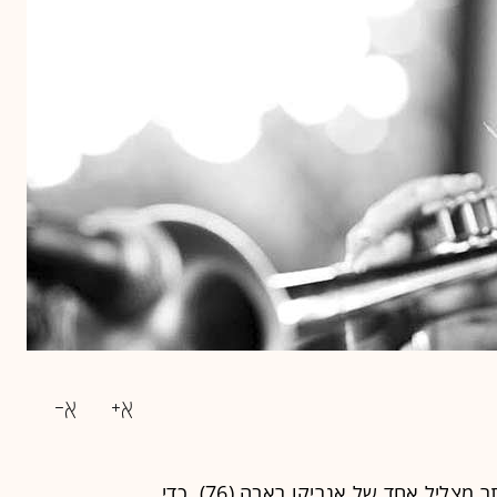
כמו בהתאהבויות מיידיות, אין צורך ביותר מצליל אחד של אנריקו ראבה (76), כדי