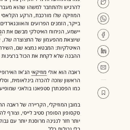
להרגיש ולהתחבר למשהו שהוא מעבר 
המוזיקה שלו מורכבת, הרקע הקלאסי ו
בייקר, הזמנים הפרועים והאוונגארדים 
יישמע, הניחוח האיטלקי מבשם את ה
ג
שיוצאת מהפעמון של החצוצרה שלו, א
האיטלקיות: המבטא נמצא שם, השירה, ה
ההבנה שלא לקחת את הכול ברצינות ר
ראבה הוא אולי
מוזיקאי
הג'אז האירופי 
הראשון שזכה להכרה בינלאומית, וסלל 
כמו הפסנתרן סטפאנו בולאני שמופיע
במובן המוזיקלי, הקריירה של ראבה ה
סקסופון הסופרן סטיב לייסי, וצורף לה
יותר חזר לנגינה מרוסנת יותר עם גבול
בלי גבולות כלל.