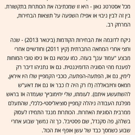
מכל אסטרטג גאון - היא זו שמכתיבה את הכותרות בתקשורת.
בין זה לבין ניבוי או אפילו השפעה על תוצאות הבחירות,
המרחק רב.
ניקח לדוגמה את הבחירות הקודמות (בינואר 2013) - שנה
וחצי אחרי המחאה החברתית (קיץ 2011) וחודשיים אחרי
מבצע "עמוד ענן" בעזה. כמו עכשיו גם אז ניסו טובי המוחות
לפענח מהי הסוגיה הדומיננטית. גם אז נתניהו דיבר רק
לימין, גם אז, הפתעה-הפתעה, כוכבי הקמפיין שלו היו איראן,
חמאס וחיזבאללה (לו רק היה לו כבר אז גם את דאע"ש
להשתעשע איתם). לעומתו, שלי יחימוביץ' שעמדה אז בראש
מפלגת העבודה ניהלה קמפיין סוציאליסטי-כלכלי, שהתעלם
ממרבית הסוגיות האחרות. הכותרות מנגד התמידו לעסוק
בשלהן, פה סקנדל, שם פסטיבל. כך זה נמשך שבוע אחרי
שבוע כשמסך כבד של עשן אופף את הכול.