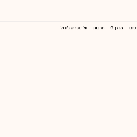
רסום
מגזין G
תרבות
וול סטריט ג'ורנל