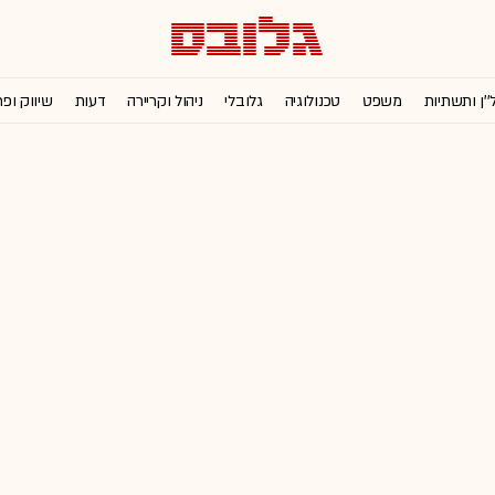
''ן ותשתיות
משפט
טכנולוגיה
גלובלי
ניהול וקריירה
דעות
שיווק ופ