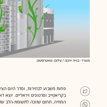
משרד- בנייה ירוקה / צילום: שאטרסטוק
פחות משבוע לבחירות, וסדר היום הציב
בקריאטייב וסרטונים ויראליים. יוצא ד
המחיה, תחום שזוכה לתשומת-הלב של 