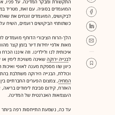
התקשורת ומבקר המדינה. על פניו, אפ
המועמדים בסוגיה. עם זאת, מטריד ב
לביקושים, המועמדים זונחים את שאלת 
כשתותחי הביקושים רועמים, השיח על 
הלך-הרוח הציבורי הדוחף מועמדים ל
מאות אלפי יחידות דיור בזמן קצר מהו
איכותית לנו ולילדינו. וזה איננו הכר
ל
בנייה ירוקה
שאינה משויכת לימין או
כיוון שזו מספקת מענה לאופי ואיכות 
וכוללת, הבנייה הירוקה משתלבת בהתמו
המחיה
, צמצום הפערים החברתיים בין 
האזרח, קידום סביבת לימודים בריאה, א
העצמאות האנרגטית של המדינה.
עד כה, נשמעת התייחסות רפה ביותר 