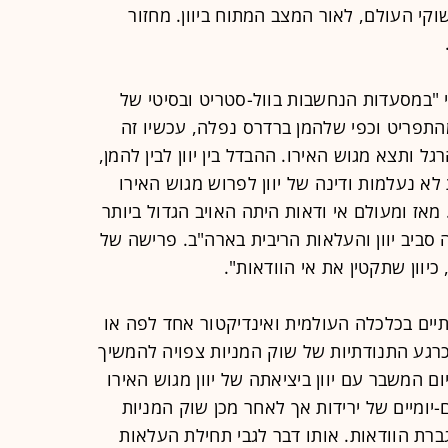
קי העולם, לאור המצב המתוח ביוון. מחזור
י "במסעדות הנחשבות בוול-סטריט ובסיטי של
י מהתפריט וכפי שלהמן ברדרס נפלה, עכשיו זה
גל ותצא מגוש האירו. ההבדל בין יוון לבין להמן,
א נעלמות ודינה של יוון לפרוש מגוש האירו
מאז ומעולם אי ודאות היתה האויב הגדול ביותר
 סביב יוון והעלאות הריבית בארה"ב. פרישה של
כיוון שתקטין את אי הוודאות".
תיים בכלכלה העולמית ואינדיקטור אחד לפה או
רגע התנודתיות של שוק המניות צפויה להמשיך
יום המשבר עם יוון ביציאתה של יוון מגוש האירו
-יומיים של ירידות אך לאחר מכן שוק המניות
ברת הוודאות. אותו דבר לגבי תחילת העלאות