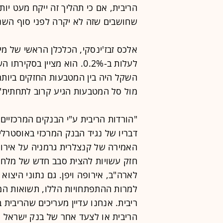
הריבית, אם כי תהליך זה ייקח מעט יו
שחושבים שזה לא יקרה לפני סוף השנה
אלכס זבז'ינסקי, הכלכלן הראשי של מי
לעלות ב-0.2%. הוא מציין ב
השקל היה בין המטבעות החזקים ביותר
מול סל המטבעות הגיע קרוב לתחתית"
"הורדות הריבית ע"י הבנקים המרכזיים 
דבריו של נגיד הבנק המרכזי באוסטרלי
האמירה של קנצלרית גרמניה על אירו ח
חזק עשויות להצית סבב חדש של מלח
לארה"ב, אירופה ויפן. גם נתוני היצו
למרות ההתפתחויות הללו, תשואות המק
ריבית. אנחנו עדיין מעריכים שהריבית 
הריבית או לצעד אחר של בנק ישראל 