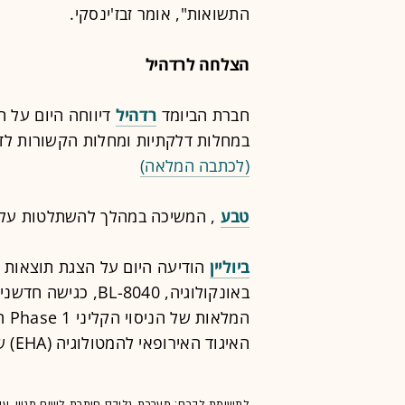
התשואות", אומר זבז'ינסקי.
הצלחה לרדהיל
חברת הביומד
רדהיל
דיווחה היום על ת
במחלות דלקתיות ומחלות הקשורות לדרכ
(לכתבה המלאה)
טבע
, המשיכה במהלך להשתלטות על מ
ביוליין
הודיעה היום על הצגת תוצאות 
באונקולוגיה, L-8040
האיגוד האירופאי להמטולוגיה (EHA) שנערך בווינה, אוסטריה.
לתשומת לבכם: מערכת גלובס חותרת לשיח מגוון, ענ