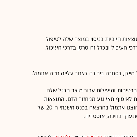
וצאות חיוביות בניסוי במוצר שלה לטיפול
י העיכול ובכלל זה סרטן בדרכי העיכול.
יילן, נסחרה בירידה לאחר עלייה חדה אתמול.
הבטיחות והיעילות עבור מוצר הדגל שלה
B, כגישה חדשנית לאיסוף תאי גזע ממחזור הדם. התוצאות
המלאות של הניסוי הקליני Phase 1 הוצגו אתמול בהרצאה בכנס השנתי ה-20 של
ייני ומכבד בהתאם ל
קוד האתי
המופיע
בדו"ח האמון
לפיו אנו