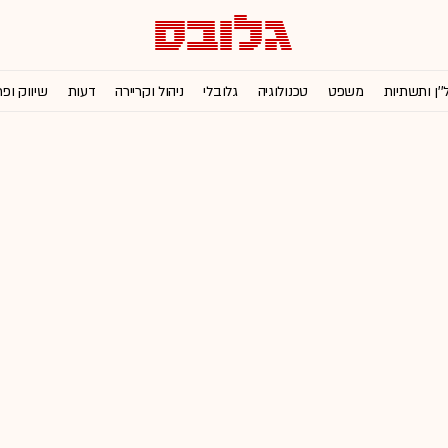
''ן ותשתיות
משפט
טכנולוגיה
גלובלי
ניהול וקריירה
דעות
שיווק ופ