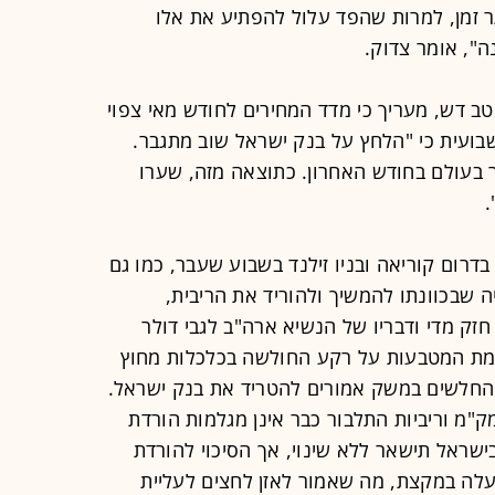
תר זמן, למרות שהפד עלול להפתיע את אלו
", אומר צדוק.
טב דש, מעריך כי מדד המחירים לחודש מאי צפוי
סקירתו השבועית כי "הלחץ על בנק ישראל שוב מתגבר.
 בעולם בחודש האחרון. כתוצאה מזה, שערו
.
בדרום קוריאה ובניו זילנד בשבוע שעבר, כמו גם
ה שבכוונתו להמשיך ולהוריד את הריבית,
זק מדי ודבריו של הנשיא ארה"ב לגבי דולר
מת המטבעות על רקע החולשה בכלכלות מחוץ
א החלשים במשק אמורים להטריד את בנק ישראל.
"מ וריביות התלבור כבר אינן מגלמות הורדת
בישראל תישאר ללא שינוי, אך הסיכוי להורדת
עלה במקצת, מה שאמור לאזן לחצים לעליית