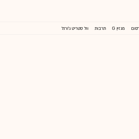
רסום
מגזין G
תרבות
וול סטריט ג'ורנל