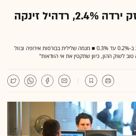
נעילה שלילית בבורסה; בזק ירדה 2.4%, רדהיל זינקה
מדד המחירים לחודש מאי שיתפרסם הערב צפוי לעלות ב-0.2% עד 0.3% ■ מגמה שלילית בבורסות אירופה ובוול
וב לשוק ההון, כיוון שתקטין את אי הוודאות"