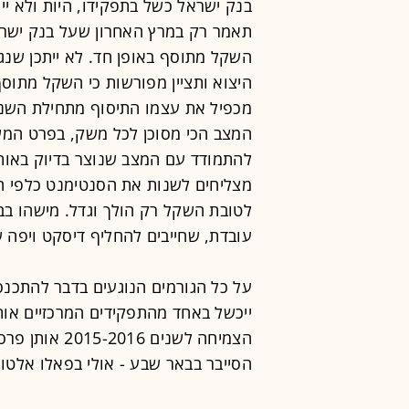
בנק ישראל כשל בתפקידו, היות ולא יית
תאמר רק במרץ האחרון שעל בנק ישרא
השקל מתוסף באופן חד. לא ייתכן שנג
היצוא ותציין מפורשות כי השקל מתוסף
מכפיל את עצמו התיסוף מתחילת השנה
המצב הכי מסוכן לכל משק, בפרט המש
להתמודד עם המצב שנוצר בדיוק באות
מצליחים לשנות את הסנטימנט כלפי ה
לטובת השקל רק הולך וגדל. מישהו בב
עובדת, שחייבים להחליף דיסקט ויפה 
על כל הגורמים הנוגעים בדבר להתכנס
ייכשל באחד מהתפקידים המרכזיים אות
הצמיחה לשנים 
הסייבר בבאר שבע - אולי בפאלו אלטו,