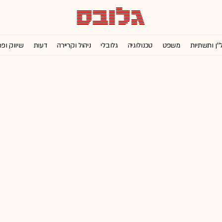
''ן ותשתיות
משפט
טכנולוגיה
גלובלי
ניהול וקריירה
דעות
שיווק ופ