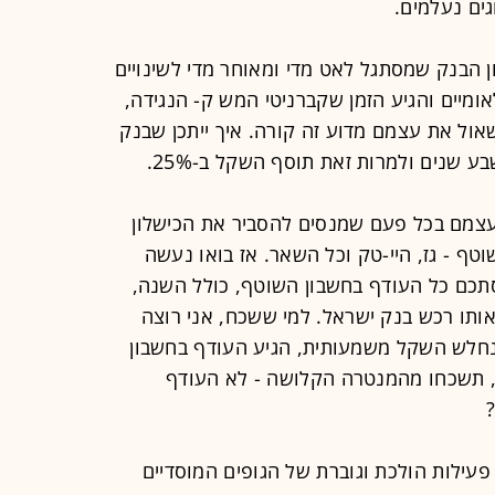
גים נעלמים.
ן הבנק שמסתגל לאט מדי ומאוחר מדי לשינויים
ומיים והגיע הזמן שקברניטי המש ק- הנגידה,
ול את עצמם מדוע זה קורה. איך ייתכן שבנק
עצמם בכל פעם שמנסים להסביר את הכישלון
וטף - גז, היי-טק וכל השאר. אז בואו נעשה
נודה על האמת. משנת 2007 הסתכם כל העודף בחשבון השוטף, כולל השנה,
ום אותו רכש בנק ישראל. למי ששכח, אני רוצה
ם בשנים 2004-2006, בהן נחלש השקל משמעותית, הגיע העודף בחשבון
ז חברים, תשכחו מהמנטרה הקלושה - לא העודף
פעילות הולכת וגוברת של הגופים המוסדיים