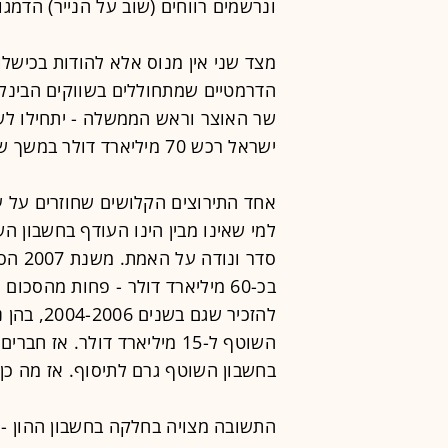
ונרשמים רווחים (שוב על הנייר) הדמגו
מצד שני אין מנוס אלא להודות בכישלו
הדרמטיים שמתחוללים בשווקים הבינלא
שר האוצר וראש הממשלה - יתחילו לשא
ישראל רכש 70 מיליארד דולר במשך שבע שנים ולמרות זאת תוסף השקל ב-25%.
אחד התירוצים הקלושים שחוזרים על 
למי שאינו מבין הינו העודף בחשבון הש
סדר ו
בכ-60 מיליארד דולר - פחות מהסכ
להזכיר שג
השוטף ל-15 מיליארד דולר. א
בחשבון השוטף גרם לתיסוף. אז מה כן?
התשובה מצויה בחלקה בחשבון ההון - 