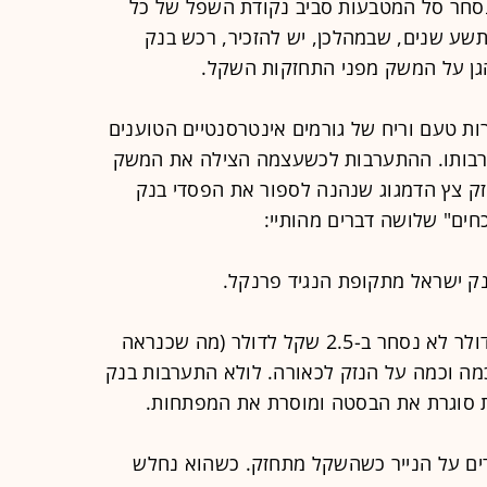
סחר סל המטבעות סביב נקודת השפל של כל
זמן של תשע שנים, שבמהלכן, יש להזכיר, רכש בנק
ות טעם וריח של גורמים אינטרסנטיים הטוענים
רבותו. ההתערבות לכשעצמה הצילה את המשק
ק צץ הדמגוג שנהנה לספור את הפסדי בנק
חים" שלושה דברים מהותיי:
ב. התועלת למשק מעצם העובדה שהדולר לא נסחר ב-2.5 שקל לדולר (מה שכנראה
מה וכמה על הנזק לכאורה. לולא התערבות בנק
ת סוגרת את הבסטה ומוסרת את המפתחות.
דים על הנייר כשהשקל מתחזק. כשהוא נחלש