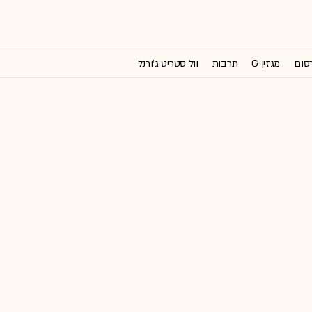
רסום
מגזין G
תרבות
וול סטריט ג'ורנל