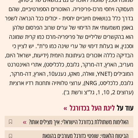
תעסוקה ויחסי מרכז-פריפריה. האזכורים הספורטיביים, שהם
בדרך כלל בנושאים חיוביים יחסית - יכולים ככל הנראה לשפר
באופן משמעותי את הדימוי של ערים שרוב הפרסום שלהן
הוא בהקשרים שליליים של פריפריה-מרכז כמו קרית שמונה
וסכנין, או בעלות דימוי של ערי שינה כמו פ"ת". יש לציין כי
הבדיקה כללה אזכורים בעיתונות היומית (ידיעות, ישראל היום,
מעריב, הארץ, דה-מרקר, גלובס, כלכליסט), אתרי האינטרנט
המובילים (YNET, וואלה, מאקו, נענע10, הארץ, דה-מרקר,
גלובס, כלכליסט, NRG), ערוצי טלוויזיה ותחנות רדיו ארציות
(ערוצים 2, 10, 1, גל"צ ורשת ב').
עוד על
ליגת העל בכדורגל
האלימות משתוללת בכדורגל הישראלי: איך מצילים אותו?
הביטוח הלאומי: שופטי כדורגל מעורבים בהונאת