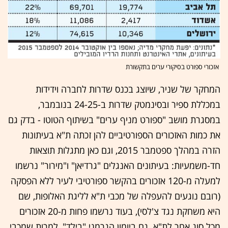
אזכורי ספורט בסיקורי ערים בתקשורת
המחקר של שניר, שיוצג בכנס שדרות לחברה וידידות
במכללת ספיר ובסינמטק שדרות ב-24-25 בנובמבר,
במסגרת מושב "ספורט מניף ערים" בשיתוף הטוטו - בדק גם
את כמות האזכורים הספורטיביים להן זכתה ת"א בעיתונות
הזרה במהלך ספטמבר 2015, וגם כאן מתגלות תוצאות
חד-משמעיות: בעיתונים האנגלים "גרדיאן" ו"מירור" נרשמו
למעלה מ-120 אזכורים בהקשר ספורטיבי לעיר ללא הפסקה
(רובם נוגעים להעפלה של מכבי ת"א לליגת האלופות, שם
היא משחקת נגד צ'לסי), בעוד נרשמו פחות מ-20 אזכורים
מכל סוג אחר לת"א. גם ביומון הגרמני "בילד", למרות שמכבי