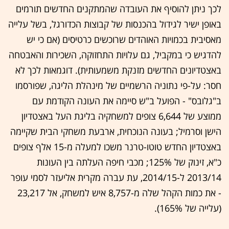
לכך ניתן להוסיף את העובדה שהמתקנים החדשים תורמים
באופן ישיר לגידול בהכנסות של קבוצות הכדורגל, בשל עלייה
מאסיבית בכמויות האוהדים שרוכשים כרטיסים (אם כי יש
להדגיש כי במקביל, גם עלויות התחזוקה, השכירות והאבטחה
באצטדיונים החדשים מזנקת משמעותית). דוגמאות לכך לא
חסר: על-פי נתוניה הרשמיים של מינהלת הליגה, שפורסמו
ב"גלובס" - הפועל ב"ש סיימה את העונה הקודמת עם
ממוצע של 6,644 צופים למשחקיה בליגת העל באצטדיון
הישן וסרמיל; בעונה הנוכחית, ארבעת משחקי הבית שקיימה
באצטדיון החדש טוטו-טרנר משכו למעלה מ-15 אלף צופים
כ"א, זינוק של 125%; מכבי חיפה העלתה בין העונות
2013/14 ל-2014/15, עת עברה מקרית אליעזר לסמי עופר
- את כמות הקהל שלה מ-8,757 איש למשחק, אל 23,217
(עלייה של 165%).