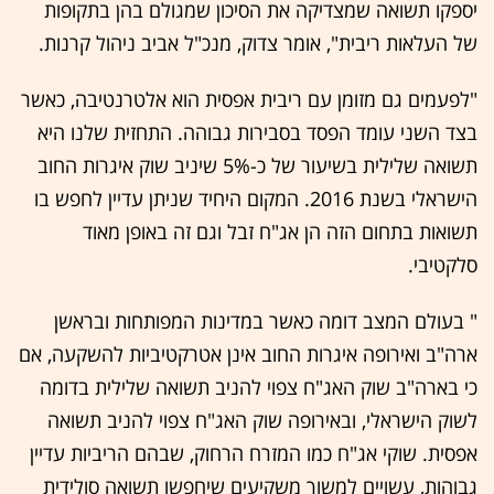
יספקו תשואה שמצדיקה את הסיכון שמגולם בהן בתקופות
של העלאות ריבית", אומר צדוק, מנכ"ל אביב ניהול קרנות.
"לפעמים גם מזומן עם ריבית אפסית הוא אלטרנטיבה, כאשר
בצד השני עומד הפסד בסבירות גבוהה. התחזית שלנו היא
תשואה שלילית בשיעור של כ-5% שיניב שוק איגרות החוב
הישראלי בשנת 2016. המקום היחיד שניתן עדיין לחפש בו
תשואות בתחום הזה הן אג"ח זבל וגם זה באופן מאוד
סלקטיבי.
" בעולם המצב דומה כאשר במדינות המפותחות ובראשן
ארה"ב ואירופה איגרות החוב אינן אטרקטיביות להשקעה, אם
כי בארה"ב שוק האג"ח צפוי להניב תשואה שלילית בדומה
לשוק הישראלי, ובאירופה שוק האג"ח צפוי להניב תשואה
אפסית. שוקי אג"ח כמו המזרח הרחוק, שבהם הריביות עדיין
גבוהות, עשויים למשוך משקיעים שיחפשו תשואה סולידית