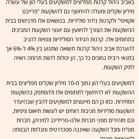
באביב ניהול קרנות ממליצים למשקיעים בעלי הון של עשרה
מיליון שקלים ומעלה להיחשף גם להשקעות "פרייבט
אקוויטי" ולקרנות גידור סולידיות. בנושאים אלו מדגישים בבית
ההשקעות את הצורך להיוועץ עם יועצי השקעות המבינים
בתחומים אלו. קרנות הגידור הסולידיות צפויות להניב
להערכת אביב ניהול קרנות תשואה שתנוע בין 4% ל-6% אך
בתנאי ריבית נמוכים כל כך, הן יכולות להוות תרומה ראויה
לתיק השקעות.
למשקיעים בעלי הון נמוך מ-10 מיליון שקלים ממליצים בבית
ההשקעות לא להיחשף לתחומים אלו ולהסתפק בהשקעות
הסחירות. כמו כן הם מייעצים למשקיעים להבין שבהיעדר
השקעות סולידיות מניבות רווחים יש לעשות תיאום ציפיות,
וגם מזהירים מפני חברות אלגו-טריידינג למיניהן, חברות
מט"ח ומכל השקעה שאיננה סטנדרטית ומגלמת הבטחה
ל"ארוחות חינם".