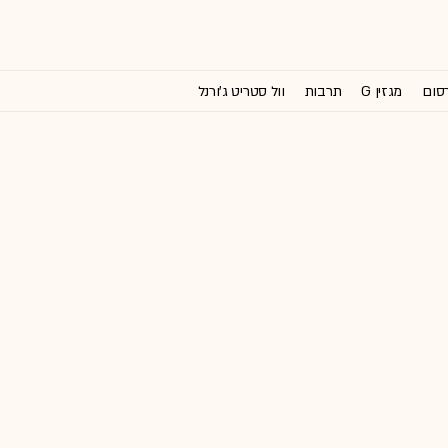
רסום
מגזין G
תרבות
וול סטריט ג'ורנל