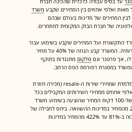
נר
על בסיס עבודה כלכלית שהכינה חברת
 מאות ואלפי אחוזים בין המחירים שקבע
משרד
 לבין המחירים של מדינות בעולם שבהם
לפוניה של חברת הבזק המקומית למתחרים.
ד התקשורת ועל המחירים שקבע בשימוע עבור
שימוש בטלפוניה של בזק לטובת מתחרותיה. המשרד קבע הנחה של 40% על מחיר
לו, אך פרטנר וגם
סלקום
מתנגדות בתוקף
 המשרד במסגרת רפורמת הפס הרחב.
לדברי פרטנר, ההשוואה הבינלאומית מלמדת שמחירי שירות ה-resale (מכירה חוזרת
לפי אחוזים ממחירי השירותים המקבילים בכל
מדינות ההשוואה. כך למשל, החבילה של-100 דקות המחיר שהוצעה בשימוע משרד
התקשורת גבוהה ב-803% עד 2,507% מהמחיר במדינות ההשוואה. ביחס לחבילה של
1,000 דקות המחיר שהוצע בשימוע גבוה ב-81% עד 422% מהמחיר במדינות