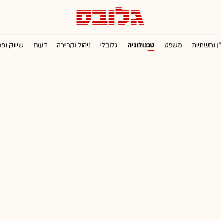
'ן ותשתיות
משפט
טכנולוגיה
גלובלי
ניהול וקריירה
דעות
שיווק ופ