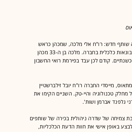
וס
 שותף חדש: רו"ח אלי מלכה, שמכהן כראש
תחום מכשירים פיננסיים מורכבים וחשבונאות כלכלית בחברה. מלכה בן ה-33 מכהן
שנתיים. קודם לכן עבד בפירמת רואי החשבון
וס, מייסדי החברה רו"ח יובל זילברשטיין
ל מחלק טכנולוגיה והיי-טק. השניים הקימו את
י גלפנד אברמן ושות'.
 צמיחה של שדרה ניהולית בכירה של שותפים
בצע באופן אישי את חוות הדעת הכלכליות,