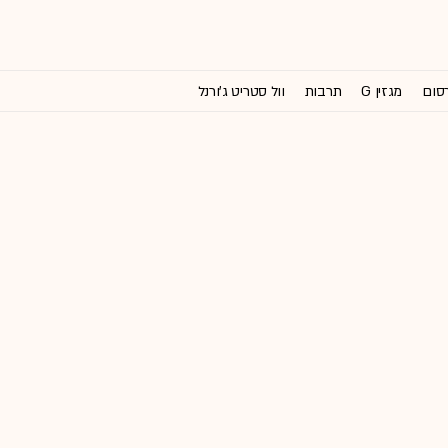
רסום
מגזין G
תרבות
וול סטריט ג'ורנל