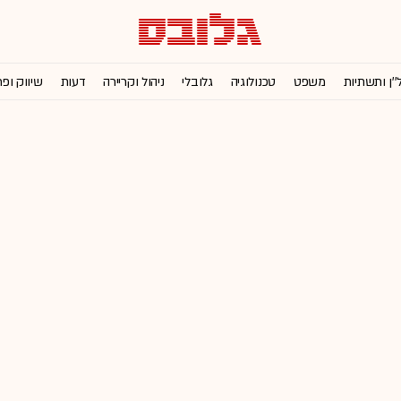
''ן ותשתיות
משפט
טכנולוגיה
גלובלי
ניהול וקריירה
דעות
שיווק ופ