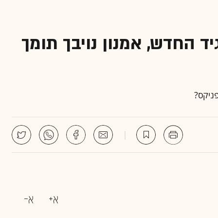
ד החדש, אמנון נויבך תומך
פניקס?