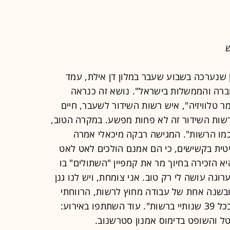
ש
גן שנערכה בשבוע שעבר במלון דן אילת, עמד
ברה והממשלות בישראל". נושא זה כנראה
טלוויזיה", איש רשות השידור לשעבר, חיים
רשות השידור זה לא פחות מפשע. במקרה הטוב,
כמו הרשות". המגישה רבקה מיכאלי אמרה
יטית בקשישים, כי הם אמנם הולכים לאט לאט
א הזכירה בחיוך מר את קמפיין "השתולים" בו
רוגה עושה לי רק טוב. אני צומחת, ויש לנו גנן
ידור, ובשנה אחת של עבודה מחוץ לרשות, הרווחתי
כסף שווה ערך לכל הפנסיה שעשיתי בכל 39 שנותיי ברשות". עוד השתתפו באירוע:
ל והשופט בדימוס אמנון סטרשנוב.