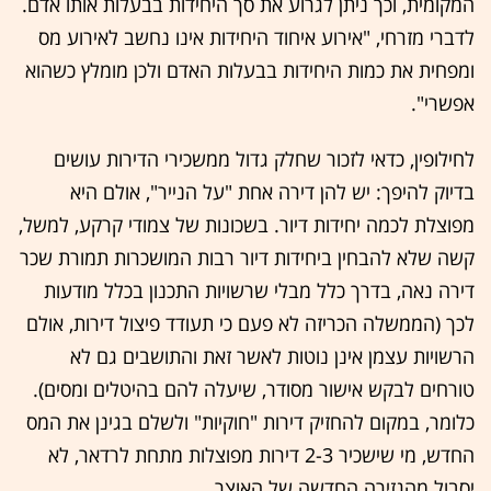
המקומית, וכך ניתן לגרוע את סך היחידות בבעלות אותו אדם.
לדברי מזרחי, "אירוע איחוד היחידות אינו נחשב לאירוע מס
ומפחית את כמות היחידות בבעלות האדם ולכן מומלץ כשהוא
אפשרי".
לחילופין, כדאי לזכור שחלק גדול ממשכירי הדירות עושים
בדיוק להיפך: יש להן דירה אחת "על הנייר", אולם היא
מפוצלת לכמה יחידות דיור. בשכונות של צמודי קרקע, למשל,
קשה שלא להבחין ביחידות דיור רבות המושכרות תמורת שכר
דירה נאה, בדרך כלל מבלי שרשויות התכנון בכלל מודעות
לכך (הממשלה הכריזה לא פעם כי תעודד פיצול דירות, אולם
הרשויות עצמן אינן נוטות לאשר זאת והתושבים גם לא
טורחים לבקש אישור מסודר, שיעלה להם בהיטלים ומסים).
כלומר, במקום להחזיק דירות "חוקיות" ולשלם בגינן את המס
החדש, מי שישכיר 2-3 דירות מפוצלות מתחת לרדאר, לא
יסבול מהגזירה החדשה של האוצר.