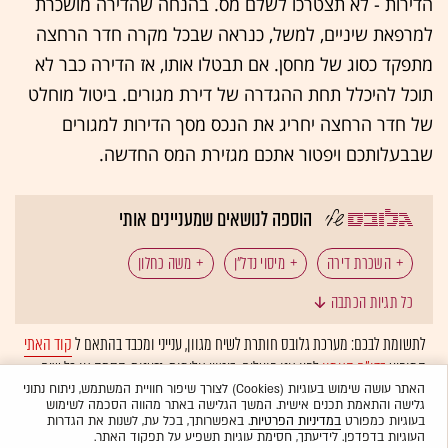
הדירות - לא תצטרכו לשלם מס. בהנחה שהדירה מושכרת
למרפאת שיניים, למשל, כנראה שבכל מקרה חדר הרחצה
מתפקד כסוג של מחסן. אם תבטלו אותו, אז הדירה כבר לא
תוכל להיכלל תחת ההגדרה של דירת מגורים. ביטול מוחלט
של חדר הרחצה יחריג את הנכס מסך הדירות למגורים
שבבעלותכם ויפטור אתכם מגזירת המס החדשה.
הוספה לנושאים שמעניינים אותי
השכרת דירה
מיסוי נדל"ן
משה כחלון
כל תגיות הכתבה
משרד האוצר
השקעות נדל"ן
לתשומת לבכם: מערכת גלובס חותרת לשיח מגוון, ענייני ומכבד בהתאם ל
קוד האתי
המופיע
בדו"ח האמון
לפיו אנו פועלים. ביטויי אלימות, גזענות, הסתה או כל שיח
בלתי הולם אחר מסוננים בצורה
אוטומטית
ולא יפורסמו באתר.
האתר עושה שימוש בעוגיות (Cookies) לצורך שיפור חוויית המשתמש, ניתוח נתוני
גלישה והתאמת תכנים אישית. המשך הגלישה באתר מהווה הסכמה לשימוש
בעוגיות כמפורט
במדיניות הפרטיות
. באפשרותך, בכל עת, לשנות את הגדרות
העוגיות בדפדפן. לידיעתך, חסימת עוגיות תשפיע על תפקוד האתר.