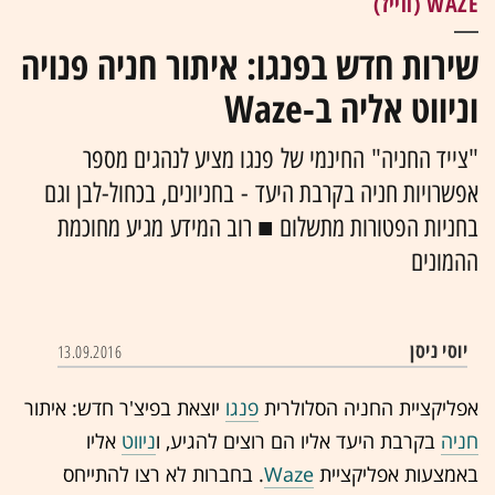
WAZE (ווייז)
שירות חדש בפנגו: איתור חניה פנויה
וניווט אליה ב-Waze
"צייד החניה" החינמי של פנגו מציע לנהגים מספר
אפשרויות חניה בקרבת היעד - בחניונים, בכחול-לבן וגם
בחניות הפטורות מתשלום ■ רוב המידע מגיע מחוכמת
ההמונים
יוסי ניסן
13.09.2016
אפליקציית החניה הסלולרית
פנגו
יוצאת בפיצ'ר חדש: איתור
חניה
בקרבת היעד אליו הם רוצים להגיע, ו
ניווט
אליו
באמצעות אפליקציית
Waze
. בחברות לא רצו להתייחס