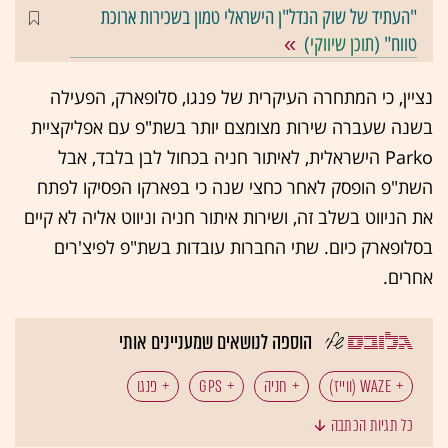
"העתיד של שוק הנדל"ן הישראלי טמון בשכירות ארוכת
טווח" (
תוכן שיווקי
)
נציין, כי המתחרה העיקרית של פנגו, סלופארק, הפעילה
בשנה שעברה שירות מצומצם יותר בשת"פ עם אפליקציית
Parko הישראלית, לאיתור חניה בכחול לבן בלבד, אבל
השת"פ הופסק לאחר כחצי שנה כי בפארקו הפסיקו לפתח
את הניווט בשלב זה, ושירות איתור חניה וניווט אליה לא קיים
בסלופארק כיום. שתי החברות עובדות בשת"פ לפיצ'רים
אחרים.
הוספה לנושאים שמעניינים אותי
WAZE (ווייז)
חניה
GPS
פנגו
כל תגיות הכתבה
חוכמת ההמונים