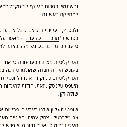
והשתמש בסכום העודף שהתקבל למימון
למחלקה ראשונה.
ולבסוף, העליון יודיע אם קיבל את ע
בפרשת "
מרכז ההשקעות
טוענת כי מדובר בעונש מקל באופן לא 
הפרקליטות מציינת בערעורה כי אחד
בעונש היה העובדה שאולמרט זוכה בפר
הפרקליטות, נימוק זה אינו רלוונטי ע
משפט טלנסקי. זאת, הודות להעדות 
שולה זקן.
שופטי העליון שדנו בערעורי פרשות אול
צבי זילברטל ויצחק עמית. השניים הא
העליון בדימוס, אשר גרוניס, שפרש לג