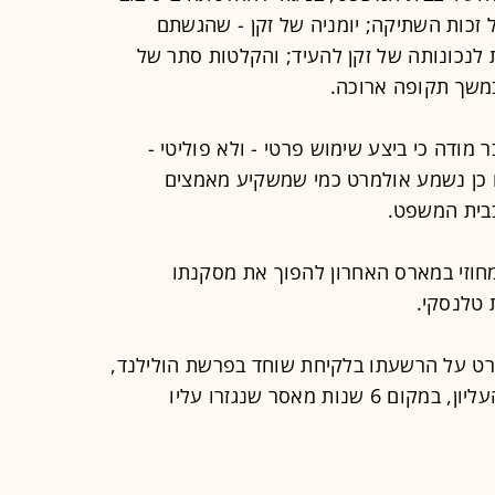
זכות השתיקה; יומניה של זקן - שהגשתם
נכונותה של זקן להעיד; והקלטות סתר של
במשך תקופה ארוכה.
דה כי ביצע שימוש פרטי - ולא פוליטי -
 כן נשמע אולמרט כמי שמשקיע מאמצים
בבית המשפט.
חוזי במארס האחרון להפוך את מסקנתו
טלנסקי.
ט על הרשעתו בלקיחת שוחד בפרשת הולילנד,
והוא נשלח לשנה וחצי מאסר על-ידי העליון, במקום 6 שנות מאסר שנגזרו עליו