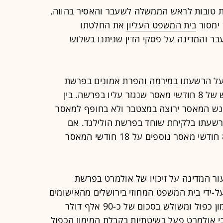
טובות לראש הממשלה לשעבר והאסיר בהווה,
בית המשפט העליון
את החלטתו
 והמדינה על פסקי הדין שניתנו בשלוש
 על הרשעתו במירמה והפרת אמונים בפרשת
("מעטפות הכסף") ועל העונש של 8 חודשי מאסר שנגזר עליו בפרשה. בין
נש המאסר ירוצה במצטבר ולא בחופף למאסר
רשעתו בלקיחת שוחד בפרשת הולילנד. אם
הערעור יידחה, אולמרט יאלץ לרצות 8 חודשי מאסר נוספים על 18 חודשי המאסר
ור המדינה על זיכויו של אולמרט בפרשת
 אולמרט זוכה ב-2012 על-ידי בית המשפט המחוזי בירושלים מהאישומים
כי קיבל מגופים ציבוריים ומהמדינה מימון כפול ומשולש בסכום של כ-90 אלף דולר
כי אולמרט פעל בשיטתיות בקבלת המימון הכפול