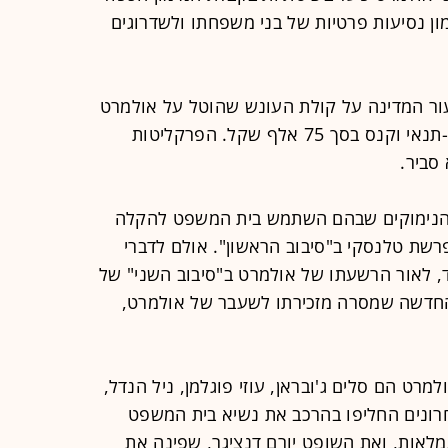
 נסיעות פרטיות של בני משפחתו ולשדרוגים
רעור המדינה על קולת העונש שהוטל על אולמרט
" - מאסר על-תנאי וקנס בסך 75 אלף שקל. הפרקליטות
סביר.
 הנימוקים שבהם השתמש בית המשפט להקלה
שת טלנסקי ב"סיבוב הראשון". אולם לדברי
וד, לאור הרשעתו של אולמרט ב"סיבוב השני" של
החדשה שמסרה מזכירתו לשעבר של אולמרט,
מרט הם סלים ג'ובראן, עוזי פוגלמן, ניל הנדל,
חרונים החליפו בהרכב את נשיא בית המשפט
מלאות, ואת השופט יורם דנציגר, שפינה את