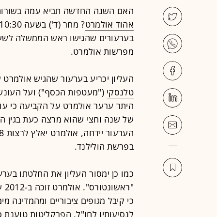
האם השנה החדשה תביא עמה בשורות 
אהוד אולמרט
? מחר (ד') בשעה 10:30 ימסור
בערעורים שהגישו ראש הממשלה לשעבר
מפרשות אולמרט.
העליון יכריע בערעור שהגיש אולמרט
טלנסקי
היתר ערער אולמרט על הקביעה כי עו
של שנה וחצי שהוא מרצה כעת בגין ה
בפרשת הולילנד.
כמו כן ימסור העליון את החלטתו בערע
"
ראשונטורס
".
לנסיעותיו לחו"ל. הפרקליטות טוענת 