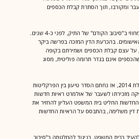
עבר ומקורבו, תוך הסתרת קבלת הכספים
הרשעת אולמרט הפכה את החלטת המחוזי ב"סיבוב הקודם" של התיק, לפני כ-4 שנים.
האישומים. בהכרעת הדין המזכה בפרשה ביקר
 על עצם קבלת הכספים ושמירתם בקופה
שהכספים אינם בגדר תרומה פוליטית, מסוג
התפנית בתיק טלנסקי התרחשה בתחילת 2014, אז נחתם הסדר טיעון בין הפרקליטות
יפקה מזכירתו לשעבר של אולמרט ראיות חדשות
החדשות החליט בית המשפט העליון להחזיר את
רעת דין משלימה, בהתבסס על הראיות החדשות
 להעיד בבית המשפט, בניגוד להחלטתה ב"סיבוב