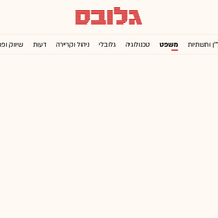
''ן ותשתיות
משפט
טכנולוגיה
גלובלי
ניהול וקריירה
דעות
שיווק ופ