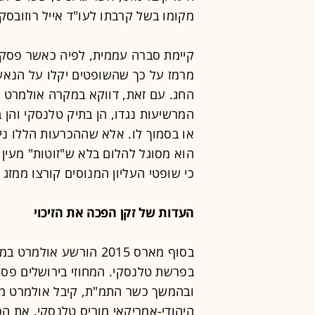
מקומו בשל קרבתו לעו"ד אייל רוזובסק
קיימת סברה עממית, לפיה כאשר פסקי ד
מרמז על כך שהשופטים יקלו על הנא
החג. עם זאת, דווקא במקרה אולמרט נ
המרשיעות נגדו, הן בתיק טלנסקי והן ב
או בסמוך לו. אלא שההכרעות הללו ניתנ
הוא מסוגל להלום בלא ש"זוטות" מעין 
כי שופטי העליון המנוסים קורצו ממזג
העדות של זקן הפכה את הזיכוי
בסוף מארס 2015 הורשע 
בפרשת טלנסקי. המחוזי בירושלים פסק 
ובהמשך כשר התמ"ת, קיבל אולמרט מא
היהודי-אמריקאי מוריס טלנסקי. את ה