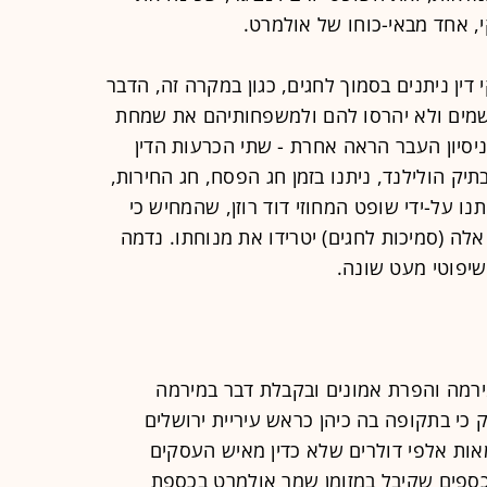
י, אחד מבאי-כוחו של אולמרט.
ין ניתנים בסמוך לחגים, כגון במקרה זה, הדבר
שמים ולא יהרסו להם ולמשפחותיהם את שמחת
יסיון העבר הראה אחרת - שתי הכרעות הדין
תיק הולילנד, ניתנו בזמן חג הפסח, חג החירות,
ו על-ידי שופט המחוזי דוד רוזן, שהמחיש כי
אלה (סמיכות לחגים) יטרידו את מנוחתו. נדמה
 שיפוטי מעט שונה.
אולמרט במירמה והפרת אמונים ובקבלת דבר במירמה
כי בתקופה בה כיהן כראש עיריית ירושלים
ות אלפי דולרים שלא כדין מאיש העסקים
כספים שקיבל במזומן שמר אולמרט בכספת