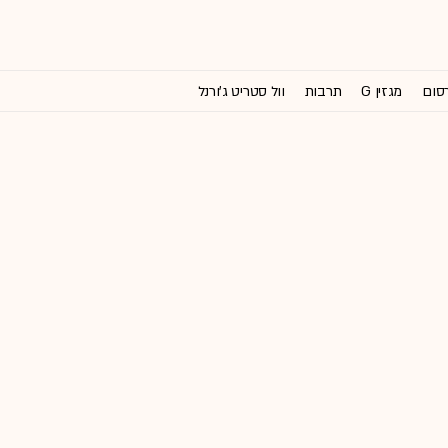
רסום
מגזין G
תרבות
וול סטריט ג'ורנל