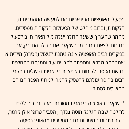
מפעילי האופציות הבינאריות הם למעשה המהמרים נגד
הלקוחות, וברוב מוחלט של הפעולות הלקוחות מפסידים.
מהמר שהעריך ששער הדולר יעלה מול האירו חייב לפעול
בזריזות ולצאת ברווח מההשקעה אם הדולר התחזק, אך
במקרים רבים האופציה אינה ניתנת לניצול (מכירה) מיידית או
שהמהמר מבקש ומתפתה להרוויח עוד והמגמה מתחלפת
ונרשם הפסד. לקוחות באופציות בינאריות נכשלים במקרים
רבים בחוסר יכולתם להפסיק להמר ולמרות הפסדיהם הם
ממשיכים לסחור.
"השקעה באופציה בינארית מסוכנת מאוד. זה כמו ללכת
לרולטה שבה הגלגל מוטה נגדך", הסביר פרופ' אילן קרמר,
חוקר בתחום המימון ותורת המחשבים מהאוניברסיטה
העברית. עו"ד אמיר שרף, לשעבר סגן היועץ המשפטי