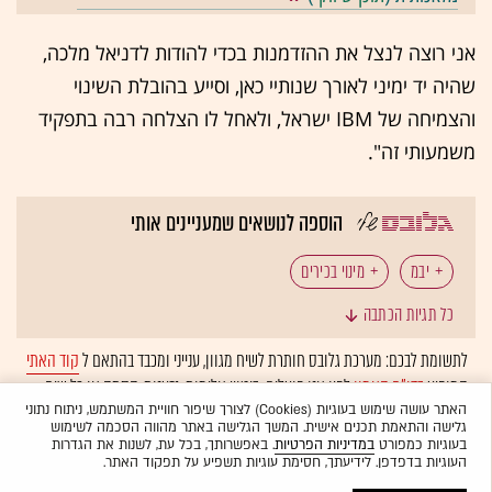
אני רוצה לנצל את ההזדמנות בכדי להודות לדניאל מלכה,
שהיה יד ימיני לאורך שנותיי כאן, וסייע בהובלת השינוי
והצמיחה של IBM ישראל, ולאחל לו הצלחה רבה בתפקיד
משמעותי זה".
הוספה לנושאים שמעניינים אותי
יבמ
מינוי בכירים
כל תגיות הכתבה
לתשומת לבכם: מערכת גלובס חותרת לשיח מגוון, ענייני ומכבד בהתאם ל
קוד האתי
המופיע
בדו"ח האמון
לפיו אנו פועלים. ביטויי אלימות, גזענות, הסתה או כל שיח
בלתי הולם אחר מסוננים בצורה
אוטומטית
ולא יפורסמו באתר.
האתר עושה שימוש בעוגיות (Cookies) לצורך שיפור חוויית המשתמש, ניתוח נתוני
גלישה והתאמת תכנים אישית. המשך הגלישה באתר מהווה הסכמה לשימוש
בעוגיות כמפורט
במדיניות הפרטיות
. באפשרותך, בכל עת, לשנות את הגדרות
העוגיות בדפדפן. לידיעתך, חסימת עוגיות תשפיע על תפקוד האתר.