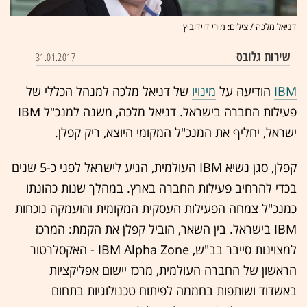
דניאל מלכה / צילום: מירי דוידוביץ
שירות גלובס
31.01.2017
IBM
הודיעה על
מינויו
של דניאל מלכה למנהל הכללי של
פעילות החברה בישראל. דניאל מלכה, משנה למנכ"ל IBM
ישראל, יחליף את המנכ"ל המקומי היוצא, ריק קפלן.
קפלן, סגן נשיא IBM העולמית, הגיע לישראל לפני כ-5 שנים
בכדי להרחיב פעילות החברה בארץ. במהלך שנות כהונתו
כמנכ"ל צמחה הפעילות העסקית המקומית והועמקה נוכחות
IBM בישראל. בין השאר, הוביל קפלן את הקמת: המרכז
למצוינות סייבר בב"ש, IBM Alpha Zone - האקסלרטור
הראשון של החברה העולמית, מרכז יישום אפליקציות
באשדוד ושותפות בחממה לפיתוח טכנולוגיות בתחום