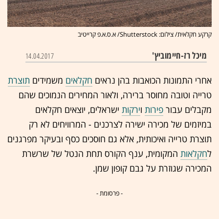
קרקע חקלאית/ צילום: Shutterstock/ א.ס.א.פ קרייטיב
מיכל רז-חיימוביץ'
14.04.2017
אחרי התמונות הכואבות בהן נראים
חקלאים
משמידים
תוצרת
טרייה וטובה מחוסר ברירה, ולאור המחירים הנמוכים שהם
מקבלים עבור
פירות
ו
ירקות
ישראלים, יוצאים חקלאים
במיזמים של מכירה ישירה לצרכנים - המרוויחים לא רק
תוצרת טרייה ואיכותית, אלא גם חוסכים כסף ובעיקר מפרגנים
ל
חקלאות
המקומית, ענף הקורס תחת הנטל של שרשרת
המכירה שגוזרת על גבם קופון שמן.
- פרסומת -