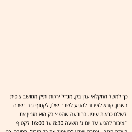
כך למשל החקלאי ערן בק, מגדל ירקות ותיק ממושב צופית
בשרון, קורא לציבור להגיע לשדה שלו, לקטוף גזר בשדה
ולשלם כראות עיניו. בהודעה שהפיץ בק הוא מזמין את
הציבור להגיע עד יום ג' משעה 8:30 עד 16:00 לקטיף
בשדה הגזר - אחרת ייאלץ להשמיד את כל היבול. הסיבה, כפי