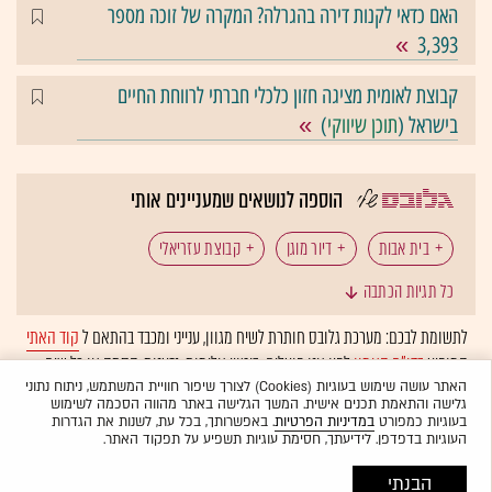
האם כדאי לקנות דירה בהגרלה? המקרה של זוכה מספר
3,393
קבוצת לאומית מציגה חזון כלכלי חברתי לרווחת החיים
בישראל (
תוכן שיווקי
)
הוספה לנושאים שמעניינים אותי
בית אבות
דיור מוגן
קבוצת עזריאלי
כל תגיות הכתבה
Dun's 100
משען
לתשומת לבכם: מערכת גלובס חותרת לשיח מגוון, ענייני ומכבד בהתאם ל
קוד האתי
המופיע
בדו"ח האמון
לפיו אנו פועלים. ביטויי אלימות, גזענות, הסתה או כל שיח
בלתי הולם אחר מסוננים בצורה
אוטומטית
ולא יפורסמו באתר.
האתר עושה שימוש בעוגיות (Cookies) לצורך שיפור חוויית המשתמש, ניתוח נתוני
גלישה והתאמת תכנים אישית. המשך הגלישה באתר מהווה הסכמה לשימוש
בעוגיות כמפורט
במדיניות הפרטיות
. באפשרותך, בכל עת, לשנות את הגדרות
העוגיות בדפדפן. לידיעתך, חסימת עוגיות תשפיע על תפקוד האתר.
הבנתי