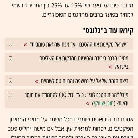
מדובר כיום על פער של 15% עד 25% בין המחיר הרשמי
למחיר בפועל ברבים מהדגמים הפופולריים.
קיראו עוד ב"גלובס"
"ישראל מקיימת את ההסכם - אך מכחישה זאת פומבית"
מחירי הרכב בירידה והסיניות מהדקות את השליטה
בישראל
ביצת הזהב של אל על נחשפה והרווח טס לשמיים
מודל "הבית הטכנולוגי": כיצד יכול CIO להתמודד עם חוסר
ודאות? (
תוכן שיווקי
)
אמנם רוב היבואנים שומרים מכל משמר על מחירי המחירון
הפיקטיביים, לפחות למראית עין, אבל אם מישהו יחליט פעם
לשרת את האינטרס הצרכני ולמכור מכוניות במחיר הריאלי