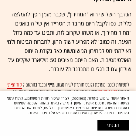
הנדבך השלישי הוא "המחירון", שכבר מזמן הפך להמלצה
כללית. נסו לקבל היום מחברות הטרייד-אין של היבואנים
"מחיר מחירון", או משהו שקרוב לזה, ותבינו עד כמה גדול
הפער. זה כמובן לא מפריע לשוק ההון, לחברות הביטוח ולמי
לא להתייחס למחירון המשומשות כאל נקודת הייחוס
האולטימטיבית. האם הייתם מציבים 50 מיליארד שקלים על
שולחן עם 3 רגליים מתנדנדות? עובדה.
לתשומת לבכם: מערכת גלובס חותרת לשיח מגוון, ענייני ומכבד בהתאם ל
קוד האתי
המופיע
בדו"ח האמון
לפיו אנו פועלים. ביטויי אלימות, גזענות, הסתה או כל שיח
בלתי הולם אחר מסוננים בצורה
אוטומטית
ולא יפורסמו באתר.
האתר עושה שימוש בעוגיות (Cookies) לצורך שיפור חוויית המשתמש, ניתוח נתוני
גלישה והתאמת תכנים אישית. המשך הגלישה באתר מהווה הסכמה לשימוש
בעוגיות כמפורט
במדיניות הפרטיות
. באפשרותך, בכל עת, לשנות את הגדרות
העוגיות בדפדפן. לידיעתך, חסימת עוגיות תשפיע על תפקוד האתר.
הבנתי