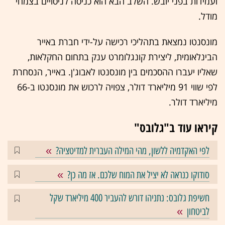
ועמידות בפני יובש. השלב הבא הוא כניסה לניסויים בצמחי
מודל.
מונסנטו נמצאת בתהליכי רכישה על-ידי חברת באייר
הבינלאומית, ליצירת קונגלומרט ענק בתחום החקלאות,
שאליו יעברו ההסכמים בין מונסנטו לאבוג'ן. באייר, הנסחרת
לפי שווי 91 מיליארד דולר, צפויה לרכוש את מונסנטו ב-66
מיליארד דולר.
קיראו עוד ב"גלובס"
לפי האקדמיה ללשון, מהי המילה העברית למדיטציה?
סודוקו כנראה לא יציל את המוח שלכם. אז מה כן?
חשיפת גלובס: נתניהו דורש להעביר 400 מיליארד שקל
לביטחון