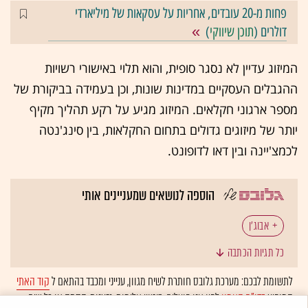
פחות מ-20 עובדים, אחריות על עסקאות של מיליארדי
דולרים (
תוכן שיווקי
)
המיזוג עדיין לא נסגר סופית, והוא תלוי באישורי רשויות
ההגבלים העסקיים במדינות שונות, וכן בעמידה בביקורת של
מספר ארגוני חקלאים. המיזוג מגיע על רקע תהליך מקיף
יותר של מיזוגים גדולים בתחום החקלאות, בין סינג'נטה
לכמצ'יינה ובין דאו לדופונט.
הוספה לנושאים שמעניינים אותי
אבוג'ן
כל תגיות הכתבה
לתשומת לבכם: מערכת גלובס חותרת לשיח מגוון, ענייני ומכבד בהתאם ל
קוד האתי
המופיע
בדו"ח האמון
לפיו אנו פועלים. ביטויי אלימות, גזענות, הסתה או כל שיח