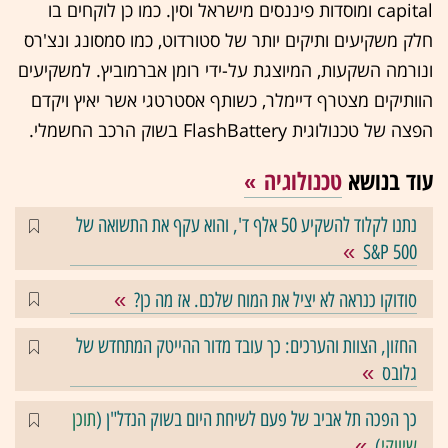
capital ומוסדות פיננסים מישראל וסין. כמו כן לוקחים בו
חלק משקיעים ותיקים יותר של סטורדוט, כמו סמסונג ונצ'רס
ונורמה השקעות, המיוצגת על-ידי רומן אברמוביץ. למשקיעים
הוותיקים מצטרף דיימלר, כשותף אסטרטגי אשר יאיץ ויקדם
הפצה של טכנולוגית FlashBattery בשוק הרכב החשמלי.
עוד בנושא
טכנולוגיה
נתנו לקלוד להשקיע 50 אלף ד', והוא עקף את התשואה של
S&P 500
סודוקו כנראה לא יציל את המוח שלכם. אז מה כן?
החזון, הצוות והערכים: כך עובד מדור ההייטק המתחדש של
גלובס
כך הפכה תל אביב של פעם לשיחת היום בשוק הנדל"ן (
תוכן
שיווקי
)