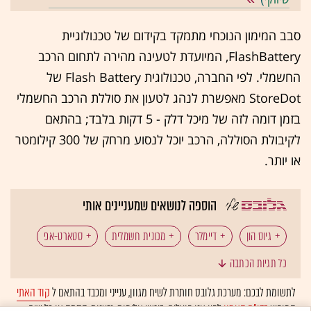
סבב המימון הנוכחי מתמקד בקידום של טכנולוגיית
FlashBattery, המיועדת לטעינה מהירה לתחום הרכב
החשמלי. לפי החברה, טכנולוגית Flash Battery של
StoreDot מאפשרת לנהג לטעון את סוללת הרכב החשמלי
בזמן דומה לזה של מיכל דלק - 5 דקות בלבד; בהתאם
לקיבולת הסוללה, הרכב יוכל לנסוע מרחק של 300 קילומטר
או יותר.
הוספה לנושאים שמעניינים אותי
גיוס הון
דיימלר
מכונית חשמלית
סטארט-אפ
כל תגיות הכתבה
שותפות
לתשומת לבכם: מערכת גלובס חותרת לשיח מגוון, ענייני ומכבד בהתאם ל
קוד האתי
המופיע
בדו"ח האמון
לפיו אנו פועלים. ביטויי אלימות, גזענות, הסתה או כל שיח