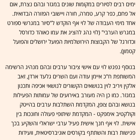
ימים רבים לסיורים במקומות שונים במגזר ובהם נצרת, אום
אל פחם, כפר קרע, טמרה, חורה ויישובי הפזורה הבדואית.
אחד מימי העבודה של לוי אף הוקדש ל"סיור במגרשי ספורט
במגרש הערבי" (לוי נהג להציג את עמו כאוהד כדורסל
וכדורגל של הקבוצות הירושלמיות הפועל ירושלים והפועל
קטמון).
בנוסף נפגש לוי עם אישי ציבור ערבים ובהם מנהיג הרשימה
המשותפת ח"כ איימן עודה ועם השרים גלעד ארדן, זאב
אלקין ויריב לוין בנושאים הקשורים לנושאי אכיפה ותכנון
במגזר. כמו כן היה מעורב באירועים של עמותות הפעילות
בנושא ובהם צופן, המקדמת השתלבות ערבים בהייטק
וקולקטיב אימפקט - המקדמת שיתופי פעולה וחונכות בין
אישית. לוי אף חנך אישית פעיל ערבי ישראלי והשקיע בכך
פגישות רבות והשתתף בקורסים אוניברסיטאית, וועידות