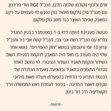
אדם צ'זנוף (וקודמו שלמה רודב), מנכ"ל RGE מודי פרידמן.
עם מנכ"ל גולן טלקום מיכאל גולן נפגש לוי פעמיים על-רקע
המאבק שניהל האוצר נגד מיזוג גולן-סלקום.
פגישה מעניינת הייתה ללוי ב-1 בספטמבר בבניין המגדל
בת"א עם מנכ"ל רשת אבי צבי, מנכ"ל קשת אבי ניר ומנכ"ל
ערוץ 10 יוסי ורשבסקי בנושא "חוק ההסדרים". נושא אחר
שלוי היה מעורב בו מאד היה המאבק להקמת לסגירת רשות
השידור והקמת תאגיד השידור הציבורי. לוי נחשב לאחד
מגדולי התומכים בתאגיד ובהופעה בוועדת הכלכלה של
הכנסת התריע כי הדחייה בהפעלתו תעלה מאות מיליוני
שקלים לאוצר המדינה - בניגוד לעמדת ראש הממשלה ויו"ר
הקואליציה ח"כ דוד ביטן.
- פרסומת -