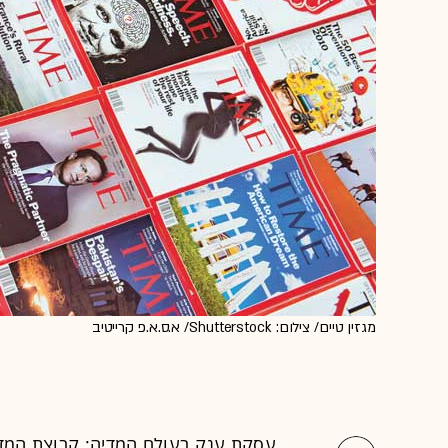
מגזין טיים/ צילום: Shutterstock/ א.ס.א.פ קרייטיב
עסקת ענק בעולם המדיה: קבוצת המדי