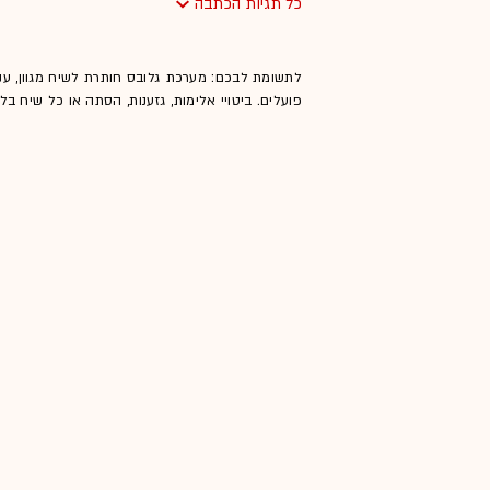
כל תגיות הכתבה
לתשומת לבכם: מערכת גלובס חותרת לשיח מגוון, ענ
פועלים. ביטויי אלימות, גזענות, הסתה או כל שיח ב