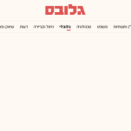
'ן ותשתיות
משפט
טכנולוגיה
גלובלי
ניהול וקריירה
דעות
שיווק ופ