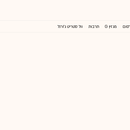
רסום
מגזין G
תרבות
וול סטריט ג'ורנל