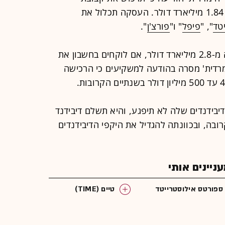
" בעסקת מזומן של 1.84 מיליארד דולר. העסקה תכלול את
טד
", "
פיפל
" ו"
פורצ'ן
".
בסך-הכול שווי העסקה נאמד בלמעלה מ-2.8 מיליארד דולר, אם לוקחים בחשבון את
מרדית' מסרה בהודעה למשקיעים כי הרכישה
דיבידנדים שלה לא תיפגע, והיא תשלם דיבידנד
 הקרובה, ובכוונתה להגדיל את היקפי הדיבידנדים
יינים אותי
ספורטס אילוסטרייטד
טיים (TIME)