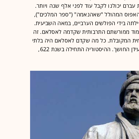
עברם יכולנו לקבל עוד לפני אלף שנה ויותר.
 האפוס המהולל "שאהנאמה" ("ספר המלכים"),
לתה בידי הפולשים הערביים, במאה השביעית.
ללמוד ממורשתם התרבותית שקדמה לאסלאם. זה
ית המקובלת. כל מה שקדם לאסלאם היה בלתי
חשוב מעיקרו, בחזקת "ג'אהיליה", או עידן החושך. ההיסטוריה התחילה בשנת 622,