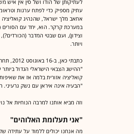
לעתיקותן של הודו ושל סין אין איש מש
עתיק מספיק כדי לפתח ערגות וטראומ
אחאב מלך ישראל, שהנהיג קואליציה 
במערכת קרקר. הוא, יחד עם הסורים (א
וצידון), ועם שבטי המדבר (הכורדים?
ויותר.
כתבתי כא
קואליציה אזורית בלמה אז את שאיפותי
"הבעיה אינה איראן עם נשק גרעיני. ה
וזה מביא אותנו למרבה הנוחיות אל נ
"אני תעלומת האלוהים"
מה אנחנו יכולים ללמוד על עתידה ש