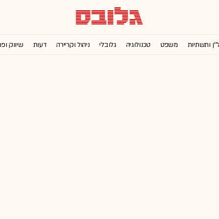
''ן ותשתיות
משפט
טכנולוגיה
גלובלי
ניהול וקריירה
דעות
שיווק ופ