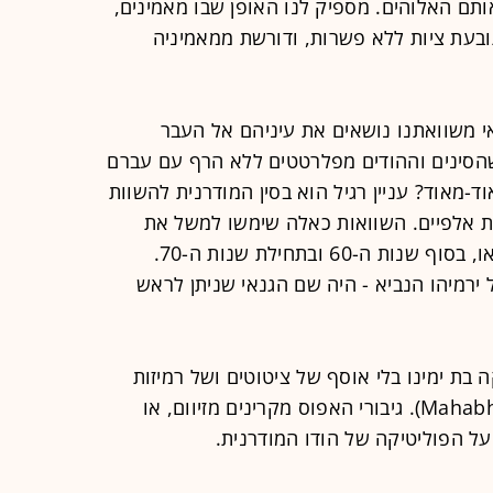
ותם האלוהים. מספיק לנו האופן שבו מאמינים,
בעת ציות ללא פשרות, ודורשת ממאמיניה
י משוואתנו נושאים את עיניהם אל העבר
שהסינים וההודים מפלרטטים ללא הרף עם עברם
ד-מאוד? עניין רגיל הוא בסין המודרנית להשוות
ת אלפיים. השוואות כאלה שימשו למשל את
הרדיקלים בזמן מהפכת התרבות של מאו, בסוף שנות ה-60 ובתחילת שנות ה-70.
של ירמיהו הנביא - היה שם הגנאי שניתן לראש
 בת ימינו בלי אוסף של ציטוטים ושל רמיזות
לאפוס הגדול של המהבהרטה (Mahabharata). גיבורי האפוס מקרינים מזיוום, או
על הפוליטיקה של הודו המודרנית.