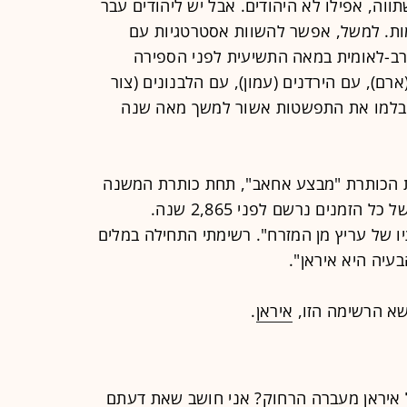
תווה, אפילו לא היהודים. אבל יש ליהודים עבר
ות. למשל, אפשר להשוות אסטרטגיות עם
רב-לאומית במאה התשיעית לפני הספירה
רם), עם הירדנים (עמון), עם הלבנונים (צור
), בלמו את התפשטות אשור למשך מאה שנה
ן, ב-16 באוגוסט 2012, תחת הכותרת "מבצע אחאב", תחת כותרת המשנה
"ההישג הצבאי הישראלי הגדול ביותר של כל הזמנים נרשם לפני 2,865 שנה.
ו של עריץ מן המזרח". רשימתי התחילה במלים
בעיה היא איראן".
ושא הרשימה הזו,
איראן
.
ל איראן מעברה הרחוק? אני חושב שאת דעתם