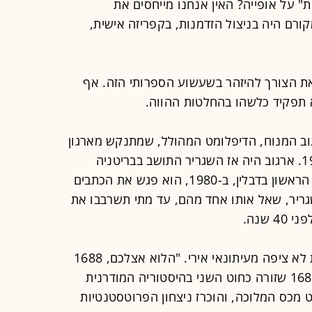
ת" על אופייה? האין אנחנו מייחסים את
רם היה בניצול הזדמנות, בקפריזה אישית,
 את הצורך להיזהר בשעשוע הספרותי הזה. אף
תפקיד כלשהו בהחלטות ההווה.
וב המנוח, הדיפלומט המהולל, שמתנקש מארגון
אבו נידאל פצע אנושות בלונדון ב-1982. ארגוב היה אז השגריר התושב בבריטניה
והשגריר הלא-תושב באירלנד. בביקורו הראשון בדבלין, ב-1980, הוא פגש את הכתבים
שגריר, שאל אותו אחד מהם, עד מתי תשרבבו את
שנה.
ארגוב זקף גבה, והשיב שלשאלה כזאת לא ציפה מעיתונאי אירי. "הלוא אצלכם, 1688
היא עדיין אקטואלית". ואומנם, שנת 1688 שזורה כחוט השני בהיסטוריה המודרנית
 מכס המלוכה, והוכרז ניצחון הפרוטסטנטיות