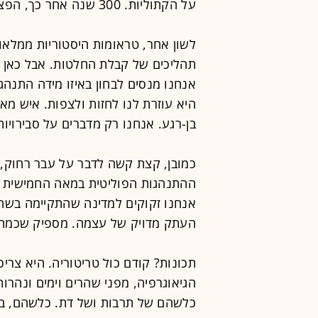
על הקתוליות. 300 שנה אחר כך, הפצע על גופה של אירלנד עדיין לא הגליד.
לשון אחר, טראומות היסטוריות ממלאו
תהליכים של קבלת החלטות. אבל כאן א
אנחנו מנסים לבחון באיזו מידה התנה
היא עוזרת לנו לחזות ולצפות. איש מאי
בן-רגע. אנחנו רק מדברים על סבירויות 
כמובן, קצת קשה לדבר על עבר רחוק, 
ההתנהגות הפוליטית במאה החמישית ל
אנחנו זקוקים למדינה שהתקיימה בשח
העתק מדויק של עצמה. מספיק שכמה מ
תכונות? קודם כול טריטוריה. היא צרי
הגיאוגרפיה, מפני שהרים וימים ונהרות
כלשהם של תרבות ושל דת. כלשהם, במ