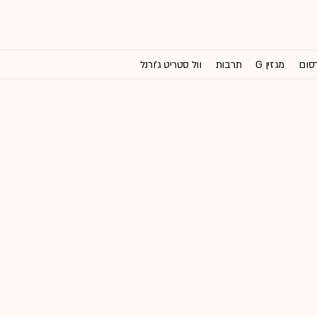
רסום
מגזין G
תרבות
וול סטריט ג'ורנל