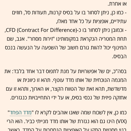
או אחרת.
- כמו כן, ניתן לסחור בו על בסיס קרנות, תעודות סל, חוזים
עתידיים, אופציות על כל אחד מאלו,
- וכמובן ניתן לסחור בו כ-CFD (Contract For Difference),
תחת המטריה הנקראת במקומותינו "זירות מסחר". אגב, שם
המינוף יכול להוות גורם חשוב של השפעה על הנעשה בנכס
הבסיס.
בסה"כ, ים של אפשרויות על מנת לתפוס דבר אחד בלבד: את
המגמה הנוכחית של אותו מדד עוטף. תהא זו כיוונית או
מדשדשת, תהא זאת של הטווח הקצר, או הארוך, ותהא זו עם
אחזקה פיזית של נכסי בסיס, או על ידי התחייבויות כנגזרים.
כמו כן, אין לשכוח שמה שאנו אוהבים לקרא לו "
מדד הפחד
"
(VIX) הינו גם הוא נגזרת של אותו מדד מנייתי כביר. הוא הרי
בנוי מסטיות התקן על האופציות הנסחרות על המדד. כאשר