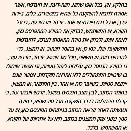
בחלקיו, אין, בכל אופן שהוא, חוות-דעת, או העדפה, אשר
אמורה להביא להשקעה כל שהיא במכשירים, כלים, ניירות
ערך, או כל נכס פיננסי או אחר. יובהר ויודגש עוד, כי על
הקורא, או המשתמש, לבדוק את המידע המתפרסם כאן,
לאמת אותו, ולבחון את מידת התאמתו לצרכיו, להעדפות
ההשקעה שלו. כמו כן, אין בחומר הכתוב, או המוצג, כדי
להבטיח רווח, או תשואה, מכל סוג שהוא. יובהר, ויודגש עוד,
כי במידע הנמסר כאן, עלולות ליפול טעויות, וכי אפשר שיחולו
בו שינויים המתחוללים ללא אתראה מוקדמת. אפשר שגם
יימצאו סטיות, בשיעור כזה או אחר, בין המתואר, או המצוין,
בחומר הכתוב, לבין מצב הנכסים בפועל. יודגש ויובהר עוד, כי
קבלת ההחלטה בדבר השקעה מכל סוג שהיא, במידה
ונעשתה לאחר קריאת הכתוב בניתוחים המוצגים כאן, או על
סמך נתוני שוק המוצגים בכתוב, היא על אחריותו של הקורא,
או המשתמש, בלבד.