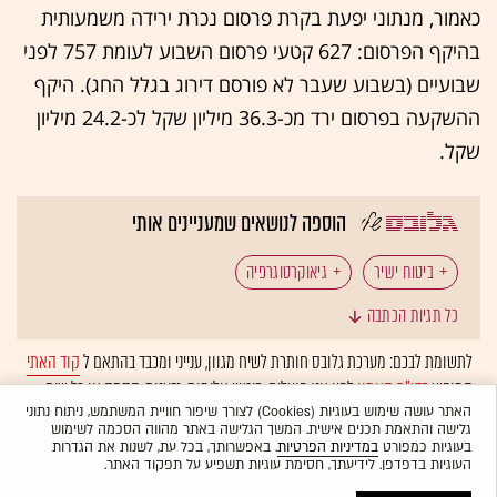
כאמור, מנתוני יפעת בקרת פרסום נכרת ירידה משמעותית
בהיקף הפרסום: 627 קטעי פרסום השבוע לעומת 757 לפני
שבועיים (בשבוע שעבר לא פורסם דירוג בגלל החג). היקף
ההשקעה בפרסום ירד מכ-36.3 מיליון שקל לכ-24.2 מיליון
שקל.
הוספה לנושאים שמעניינים אותי
ביטוח ישיר
גיאוקרטוגרפיה
כל תגיות הכתבה
הפרסומות הזכורות והאהובות
9 מיליון
לתשומת לבכם: מערכת גלובס חותרת לשיח מגוון, ענייני ומכבד בהתאם ל
קוד האתי
המופיע
בדו"ח האמון
לפיו אנו פועלים. ביטויי אלימות, גזענות, הסתה או כל שיח
בלתי הולם אחר מסוננים בצורה
אוטומטית
ולא יפורסמו באתר.
האתר עושה שימוש בעוגיות (Cookies) לצורך שיפור חוויית המשתמש, ניתוח נתוני
גלישה והתאמת תכנים אישית. המשך הגלישה באתר מהווה הסכמה לשימוש
בעוגיות כמפורט
במדיניות הפרטיות
. באפשרותך, בכל עת, לשנות את הגדרות
העוגיות בדפדפן. לידיעתך, חסימת עוגיות תשפיע על תפקוד האתר.