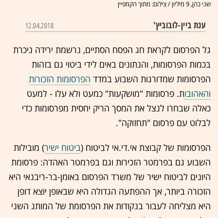
שני כהן, 9 מיליון / צילום: מתוך הקמפיין
ענת ביין-לובוביץ'
12.04.2018
גל הפרסום לקראת חג הפסח הסתיים, נרשמת ירידה ניכרת
בכמות הפרסומות, והנתונים באים לידי ביטוי גם בזהות
הפרסומות שמדורגות השבוע במדד
הפרסומות הזכורות
והאהובו
ת. פרסומות "מושקעות" כמעט ולא עלו - למעט
כאלה שבחרו לנצל את המסך הריק יחסית מפרסומות כדי
לבלוט עם פרסום "תחזוקה".
הפרסומות של קבוצת אי.די.אי לביטוח (
ביטוח ישיר
) מובילות
השבוע גם בפרמטר הזכירות וגם בפרמטר האהדה: פרסומת
היונים לביטוח ישיר של משרד הפרסום באומן-בר-ריבנאי היא
הזכורה ביותר, אך ההפתעה הגדולה היא שבאופן יוצא דופן
היא מצליחה לעבור בנקודות את הפרסומת של המותג השני