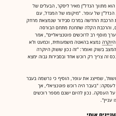
וא מתווך הנדל"ן מאיר ליסקר, הבעלים של
הנדל"ן של עופר. "מיקומו של המגדל, עם
חנת הרכבת החדשה במרכז סבידור שנמצאת מרחק
ם, והרכבת הקלה שתחנת מתחם הבורסה
רך מוסף רב לרוכשים פוטנציאליים", אמר
ה
יוקרה
נמצא בהאטה משמעותית, וכמעט ולא
מצב בשוק ואומר: "זה נכון ששוק היוקרה
כס זה צריך רק רוכש אחד ובסבירות גבוה ימצא
שות', שמייצג את עופר, הוסיף כי נרשמה בעבר
לעסקה: "בעבר היה רוכש פוטנציאלי, אך
ר על העסקה. נכון להיום ישנם מספר רוכשים
עניין".
יינים אותי