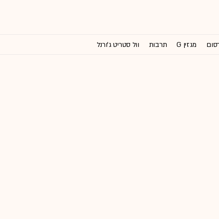
רסום
מגזין G
תרבות
וול סטריט ג'ורנל