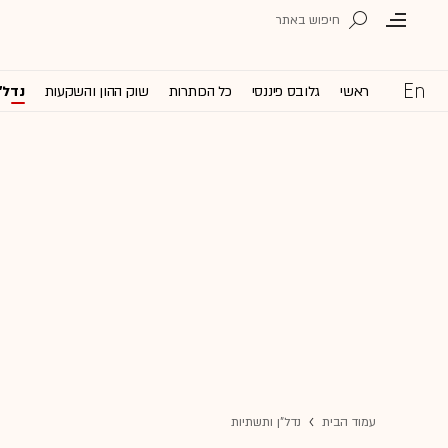
ראשי
גלובס פיננסי
כל הכותרות
שוק ההון והשקעות
נדל'
עמוד הבית
נדל"ן ותשתיות