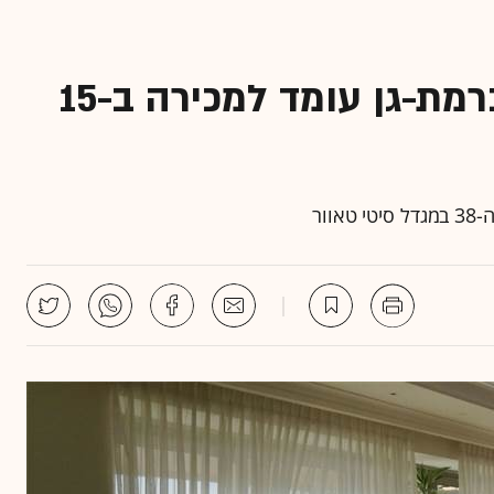
הפנטהאוז של רות עופר ברמת-גן עומד למכירה ב-15