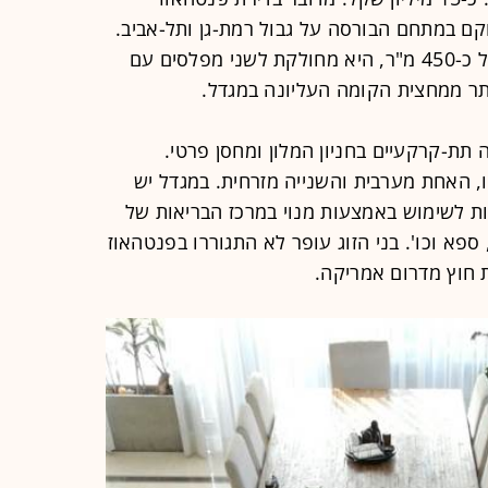
ר, הממוקם במתחם הבורסה על גבול רמת-גן ותל-אביב.
ל"גלובס" נודע כי שטח הדירה עומד על כ-450 מ"ר, היא מחולקת לשני מפלסים עם
תר ממחצית הקומה העליונה במגדל.
 תת-קרקעיים בחניון המלון ומחסן פרטי.
 האחת מערבית והשנייה מזרחית. במגדל יש
 ואפשרות לשימוש באמצעות מנוי במרכז הבריאות של
ספא וכו'. בני הזוג עופר לא התגוררו בפנטהאוז
 חוץ מדרום אמריקה.