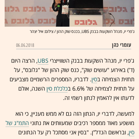
ג'פרי יו, מנהל השקעות בבנק UBS, בכנס שוק ההון / צילום: איל יצהר
עומרי כהן
06.06.2018
ג'פרי יו, מנהל השקעות בבנק השווייצרי
UBS
, הרצה היום
(ד') באירוע "עושים שוק", כנס שוק ההון של "גלובס", על
תחזית הצמיחה ב
סין
. לדבריו, המספרים הרשמיים מצביעים
על תחזית לצמיחה של 6.6% ב
כלכלת סין
השנה, אולם
לדעתו אין להאמין לנתון רשמי זה.
למעשה, לדברי יו, הנתון הזה גם לא ממש מעניין, כי הוא
מושפע מאוד ממספר רכיבים שמעוותים את נתוני
התמ"ג של
סין
, ובראשם הנדל"ן. "בסין אני מסתכל רק על הנתונים