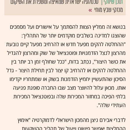
טכנולוגיה ישראלית שמאיצה ומשפרת את השיקום
מנזקי שבץ מוחי
בנושא זה ממליץ הצוות להסתמך על אישורים ועל מסמכים
שהוצגו למדינה בשלבים מוקדמים יותר של התהליך:
"ההחלטה להקים מפעל חדש או להרחיב מפעל קיים נובעת
מהרצון לנצל הזדמנויות ופוטנציאל של שוק ומהרצון להגדיל
את כושר היצור", נכתב בדוח, "ככל שחולף זמן רב יותר בין
ההחלטה להקים או להרחיב קו יצור לבין תחילת היצור - גדל
הסיכון שהתעשיין יחמיץ הזדמנות בשוק או שמתחריו יקדימו
אותו. מכאן עלול להיווצר מצב שבו החברה סופגת פגיעה
בלתי הפיכה במחזור המכירות שלה ובפוטנציאל המכירות
העתידי שלה".
לדברי אבירם ניצן מהמכון הישראלי לדמוקרטיה "אימוץ
ההמלצות יאפשר פישוט וייעול של תהליך ההשקעות