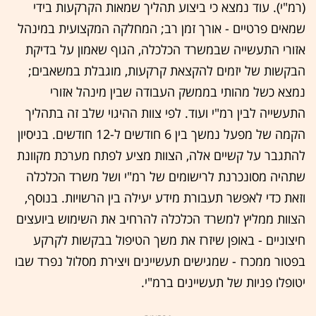
(רמ"י). עוד נמצא כי ביצוע תהליך שמאות הקרקעות בידי
שמאים פרטיים - אורך זמן רב; המחלקה המקצועית במינהל
אזורי התעשייה שבמשרד הכלכלה, הגוף שאמון על בדיקת
הבקשות של יזמים להקצאת קרקעות, מוגבלת במשאבים;
נמצא כשל מהותי בממשק העבודה שבין מינהל אזורי
התעשייה לבין רמ"י ועוד. לפי צוות ההיגוי שלב זה בתהליך
הקמה של מפעל נמשך בין 6 חודשים ל-12 חודשים. בניסיון
להתגבר על קשיים אלה, הצוות מציע לפתח מערכת מקוונת
שתהיה מסונכרנת לרישומים של רמ"י ושל משרד הכלכלה
וזאת כדי לאפשר תעבורת מידע יעילה בין הרשויות. בנוסף,
הצוות ממליץ למשרד הכלכלה להרחיב את השימוש ביועצים
חיצוניים - באופן שיזרז את משך הטיפול בבקשות לקרקע
בפטור ממכרז - שמגישים תעשיינים ויצירת מסלול נפרד שבו
יטופלו פניות של תעשיינים ברמ"י.