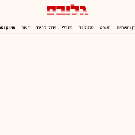
'ן ותשתיות
משפט
טכנולוגיה
גלובלי
ניהול וקריירה
דעות
שיווק ופ