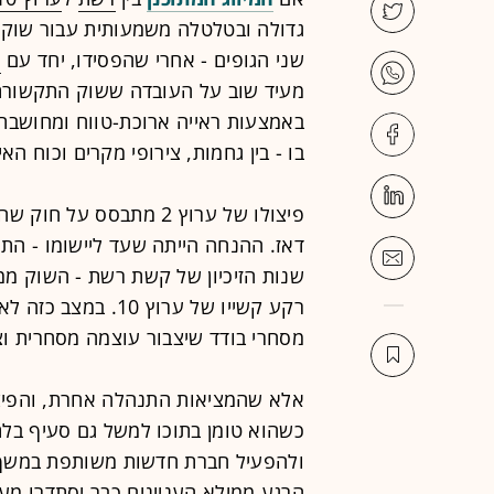
גדולה ובטלטלה משמעותית עבור שוק
שני הגופים - אחרי שהפסידו, יחד עם
ק
מעיד שוב על העובדה ששוק התקשורת 
באמצעות ראייה ארוכת-טווח ומחושבת,
בו - בין גחמות, צירופי מקרים וכוח ה
שנות הזיכיון של קשת רשת - השוק ממ
רקע קשייו של ערוץ 
מסחרי בודד שיצבור עוצמה מסחרית וצי
אלא שהמציאות התנהלה אחרת, והפיצ
כשהוא טומן בתוכו למשל גם סעיף בל
הרגע ממילא העניינים כבר יסתדרו מע