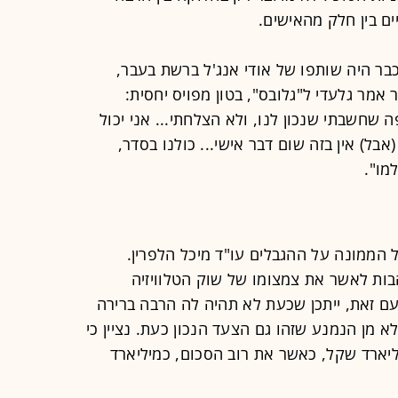
ים בין חלק מהאישים.
ב גלעדי, שמחזיק ב-33% מ-RGE, כבר היה שותפו של אודי אנג'ל ברשת בעבר,
 אמר גלעדי ל"גלובס", בטון מפויס יחסית:
 שחשבתי שנכון לנו, ולא הצלחתי... אני יכול
(אבל) אין בזה שום דבר אישי... כולנו בסדר,
מו".
הממונה על ההגבלים עו"ד מיכל הלפרין.
ות לאשר את צמצומו של שוק הטלוויזיה
ם זאת, ייתכן שכעת לא תהיה לה הרבה ברירה
 מן הנמנע שזהו גם הצעד הנכון כעת. נציין כי
ל הקודם הערוץ הפסיד כ-1.3 מיליארד שקל, כאשר את רוב הסכום, כמיליארד