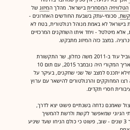
הטלוויזיה המסחרית
בישראל. מהלך ה
מיזוג
של
שת
, סכומי-עתק בשבעת החודשים האחרונים -
בישראל לא באמת מנוהל רגולטורית, בטח לא
 אלא מיטלטל - ויחד איתו השחקנים המרכזיים
אינרציה. במצב כזה המיזוג מתבקש.
פיצולו של ערוץ 2 מתבסס על חוק שהוביל עוד ב-2011 משה כחלון, שר התקשורת
דאז. ההנחה הייתה שעד ליישומו - התאריך המקורי היה נובמבר 2015, עם תום 10
ילא יתכנס למצב של שני שחקנים, בעיקר על
10. במצב כזה לא רצו המחוקקים והרגולטורים להישאר עם ערוץ
בורית חסרי תקדים.
ול שאמנם נדחה בשנתיים פשוט יצא לדרך,
תי הגיוני שמאפשר לקשת ולרשת להמשיך
ולהפעיל חברת חדשות משותפת במשך 3 שנים - שוב, פשוט כי כולם הניחו שעד שיגיע
צמם.