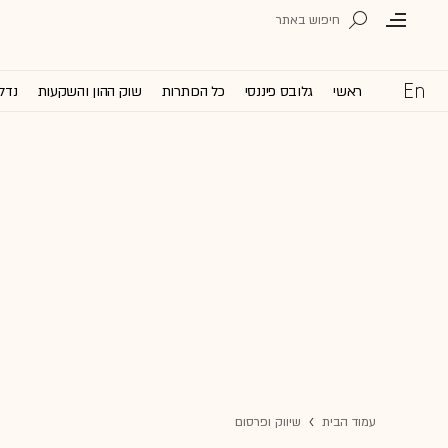
ראשי
גלובס פיננסי
כל הכותרות
שוק ההון והשקעות
נדל'
עמוד הבית
שיווק ופרסום