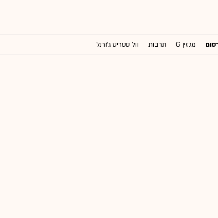
רסום
מגזין G
תרבות
וול סטריט ג'ורנל