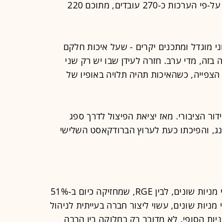
אמורים להיפגע. ברשת מועסקים כיום על-פי הערכות כ-270 עובדים, מתוכם 220
ני מוגדל ומתכנים יקרים - שעל איכות חלקם
בזה, מדי ערב. חזרה לעידן שבו יש רק שני
 הצפייה, כשהאיכות תהיה תלויה באופיו של
דור הציבורי. מאז יציאת הפיצול לדרך ספג
ינג, והפיכתו כעת לערוץ הברודקאסט השלישי
האיחוד בין רשת, שבה מחזיקים 3 בעלי מניות שונים, לבין RGE, שמחזיקה כיום ב-51%
 ומחולקת בעצמה בין 3 בעלי מניות שונים, עשוי ליצור חברה בעייתית לניהול
יות הסופי. לא מדובר רק בחלוקה בין הרבה