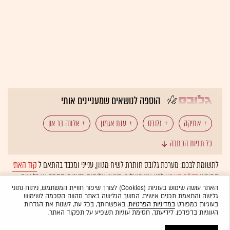
הוספה לנושאים שמעניינים אותי
אתיקה
גלובס
ענת אגמון
אלונה בר און
כל תגיות הכתבה
עושים שוק
לתשומת לבכם: מערכת גלובס חותרת לשיח מגוון, ענייני ומכבד בהתאם ל
קוד האתי
המופיע
בדו"ח האמון
לפיו אנו פועלים. ביטויי אלימות, גזענות, הסתה או כל שיח
בלתי הולם אחר מסוננים בצורה
אוטומטית
ולא יפורסמו באתר.
האתר עושה שימוש בעוגיות (Cookies) לצורך שיפור חוויית המשתמש, ניתוח נתוני
גלישה והתאמת תכנים אישית. המשך הגלישה באתר מהווה הסכמה לשימוש
בעוגיות כמפורט
במדיניות הפרטיות
. באפשרותך, בכל עת, לשנות את הגדרות
העוגיות בדפדפן. לידיעתך, חסימת עוגיות תשפיע על תפקוד האתר.