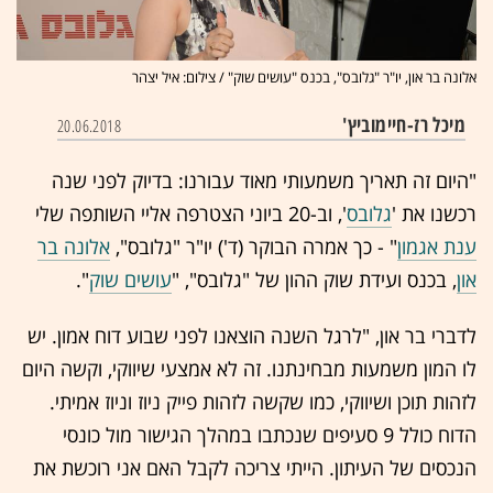
אלונה בר און, יו"ר "גלובס", בכנס "עושים שוק" / צילום: איל יצהר
מיכל רז-חיימוביץ'
20.06.2018
"היום זה תאריך משמעותי מאוד עבורנו: בדיוק לפני שנה
רכשנו את '
גלובס
', וב-20 ביוני הצטרפה אליי השותפה שלי
ענת אגמון
" - כך אמרה הבוקר (ד') יו"ר "גלובס",
אלונה בר
און
, בכנס ועידת שוק ההון של "גלובס", "
עושים שוק
".
לדברי בר און, "לרגל השנה הוצאנו לפני שבוע דוח אמון. יש
לו המון משמעות מבחינתנו. זה לא אמצעי שיווקי, וקשה היום
לזהות תוכן ושיווקי, כמו שקשה לזהות פייק ניוז וניוז אמיתי.
הדוח כולל 9 סעיפים שנכתבו במהלך הגישור מול כונסי
הנכסים של העיתון. הייתי צריכה לקבל האם אני רוכשת את