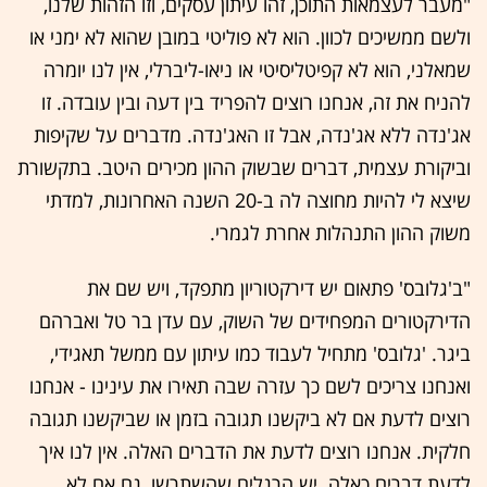
"מעבר לעצמאות התוכן, זהו עיתון עסקים, וזו הזהות שלנו,
ולשם ממשיכים לכוון. הוא לא פוליטי במובן שהוא לא ימני או
שמאלני, הוא לא קפיטליסיטי או ניאו-ליברלי, אין לנו יומרה
להניח את זה, אנחנו רוצים להפריד בין דעה ובין עובדה. זו
אג'נדה ללא אג'נדה, אבל זו האג'נדה. מדברים על שקיפות
וביקורת עצמית, דברים שבשוק ההון מכירים היטב. בתקשורת
שיצא לי להיות מחוצה לה ב-20 השנה האחרונות, למדתי
משוק ההון התנהלות אחרת לגמרי.
"ב'גלובס' פתאום יש דירקטוריון מתפקד, ויש שם את
הדירקטורים המפחידים של השוק, עם עדן בר טל ואברהם
ביגר. 'גלובס' מתחיל לעבוד כמו עיתון עם ממשל תאגידי,
ואנחנו צריכים לשם כך עזרה שבה תאירו את עינינו - אנחנו
רוצים לדעת אם לא ביקשנו תגובה בזמן או שביקשנו תגובה
חלקית. אנחנו רוצים לדעת את הדברים האלה. אין לנו איך
לדעת דברים כאלה. יש הרגלים שהשתרשו, גם אם לא