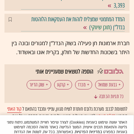
3,393
המדד המתמטי שמצליח לזהות את העסקאות הלוהטות
בנדל"ן (
תוכן שיווקי
)
חברת ארמונות חן פעילה בשוק הנדל"ן למגורים ובונה בין
היתר בשכונות החדשות של חולון, בקרית אונו ובאשדוד.
הוספה לנושאים שמעניינים אותי
גבעת שמואל
מכרז
קרקע
שוק הדיור
כל תגיות הכתבה
לתשומת לבכם: מערכת גלובס חותרת לשיח מגוון, ענייני ומכבד בהתאם ל
קוד האתי
המופיע
בדו"ח האמון
לפיו אנו פועלים. ביטויי אלימות, גזענות, הסתה או כל שיח
בלתי הולם אחר מסוננים בצורה
אוטומטית
ולא יפורסמו באתר.
האתר עושה שימוש בעוגיות (Cookies) לצורך שיפור חוויית המשתמש, ניתוח נתוני
גלישה והתאמת תכנים אישית. המשך הגלישה באתר מהווה הסכמה לשימוש
בעוגיות כמפורט
במדיניות הפרטיות
. באפשרותך, בכל עת, לשנות את הגדרות