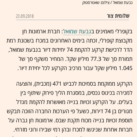
גבעת שמואל / צילום: שאטרסטוק
שלומית צור
23.09.2018
בקופרלי מאמינים ב
גבעת שמואל
: חברת ארמונות חן
מקבוצת קופרלי, זכתה בימים האחרונים במכרז בשכונת רמת
הדר לרכישת קרקע להקמת 74 יחידות דיור בגבעת שמואל,
תמורת סך של 77.3 מיליון שקל. המחיר משקף סך של
1.045 מיליון שקל עבור מרכיב הקרקע לכל יחידת דיור.
הקרקע ממוקמת בסמיכות לכביש 471 (מכבית), והוצעה
למכירה בכינוס נכסים, במסגרת הליך פירוק שיתוף בין
בעלים. על הקרקע זכויות בנייה מאושרות להקמת מגדל
מגורים בן 74 דירות, כשעל פי הערכות החברה הזוכה תבקש
תוספת זכויות בנייה מכוח תקנת שבס. ארמונות חן גברה על
חברות אחרות שניגשו למכרז ובהן רמי שבירו ורוני מזרחי.