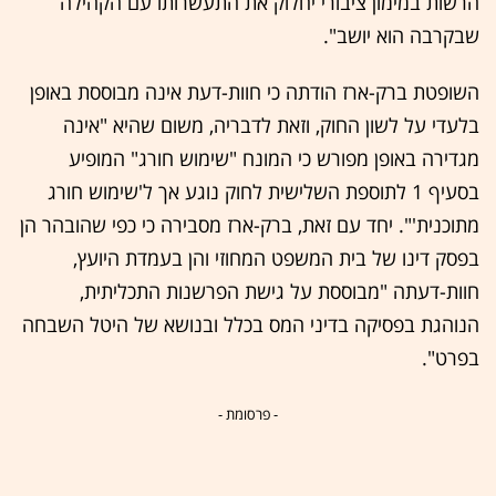
הרשות במימון ציבורי יחלוק את התעשרותו עם הקהילה
שבקרבה הוא יושב".
השופטת ברק-ארז הודתה כי חוות-דעת אינה מבוססת באופן
בלעדי על לשון החוק, וזאת לדבריה, משום שהיא "אינה
מגדירה באופן מפורש כי המונח "שימוש חורג" המופיע
בסעיף 1 לתוספת השלישית לחוק נוגע אך ל'שימוש חורג
מתוכנית'". יחד עם זאת, ברק-ארז מסבירה כי כפי שהובהר הן
בפסק דינו של בית המשפט המחוזי והן בעמדת היועץ,
חוות-דעתה "מבוססת על גישת הפרשנות התכליתית,
הנוהגת בפסיקה בדיני המס בכלל ובנושא של היטל השבחה
בפרט".
- פרסומת -