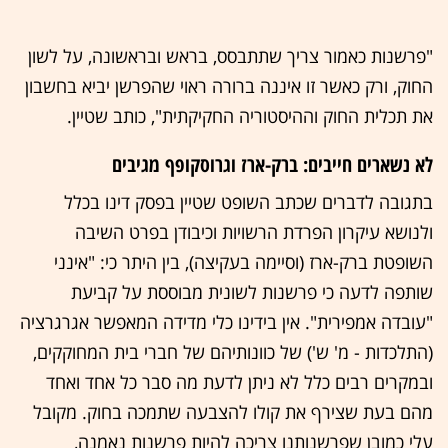
"פרשנות כאמור צריך שתתבסס, בראש ובראשונה, על לשון
החוק, ורק כאשר זו איננה ברורה ראוי שהפרשן יביא בחשבון
את תכלית החוק וההיסטוריה החקיקתית", כותב שטיין.
לא נשארים חייבים: ברק-ארז וגרוסקופף מגיבים
בתגובה לדברים שכתב השופט שטיין בפסק דינו בכלל
ולנושא עיקרון הפרדת הרשויות וכיבודן בפרט השיבה
השופטת ברק-ארז (וסיימה בעקיצה), בין היתר כי: "אינני
שותפה לדעה כי פרשנות לשונית מבוססת על קביעת
"עובדה אמפירית". אין בידינו כלי מדידה המאפשר אגרגרציה
(התלכדות - מ' ש') של כוונותיהם של חברי בית המחוקקים,
ובמקרים רבים כלל לא ניתן לדעת מה סבר כל אחד ואחד
מהם בעת שצירף את קולו להצבעה שתמכה בחוק. מקובל
עלי כמובן שפרשנותנו צריכה להיות פרשנות נאמנה,