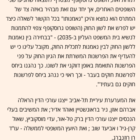
השופטים האחרים, אך יחד עם זאת מבהיר באיזה צד של
המתרס הוא נמצא והיכן "נאמנותו" בכל הקשור לשאלה כיצד
יש לפרש את לשון החוק (השופט גרוסקופף צפוי להתמנות
לנשיא בית המשפט העליון ב-2035) - "בבחירה בין נאמנות
ללשון החוק לבין נאמנות לתכלית החוק, מקובל עלינו כי יש
להעדיף את הפרשנות המשרתת את הגיון החוק על פני
הפרשנות התואמת באופן דווקני את לשונו. כך נהגנו ביחס
לפרשנות חוקים בעבר - וכך ראוי כי ננהג ביחס לפרשנות
חוקים גם בעתיד".
את המערערת עיריית תל-אביב ייצגו עורכי הדין הראלה
אברהם אוזן, ניר בראונשטיין ואוהד אדיר; את המשיבים בעלי
הנכסים ייצגו עורכי הדין ברק טל-אור, עדי מוסקוביץ, שאול
קרן-גיל ו אביעד שוב ; ואת היועץ המשפטי לממשלה - עו"ד
רן רוזנברג.