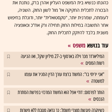
כהונתו כנשיא בית המשפט העליון אהרן ברק, נותנת את
הבכורה לתכלית החקיקה אל מול לשון החוק. השניה,
לעומתה, שמרנית יותר, "טקסטואלית" יותר, ודוגלת בחיפוש
אחר התשובה במילות החוק תחילה ורק אח"כ וכאופציה
משנית בלבד להיזקק לתכלית החוק.
עוד בנושא
משפט
המיליארדר מכר וילה בארסוף ב-27 מיליון שקל, ואז הגיעה
רשות המסים
"אני יריתי בו": החשוד ברצח עורך הדין הסגיר את עצמו
למשטרה
הותר לפרסום: דודי אפל הוא החשוד המרכזי בפרשת הסתרת
הנכסים
כשיוקרה פוגשת מוצרי חשמל: כך נראה מטבח ללא פשרות