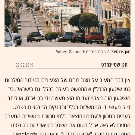
סאן פרנסיסקו./ צילום: רויטרס Robert Galbraith
חנן שטיינהרט
02.02.2019
אין דבר המעיב על מצב רוחם של הצעירים בני דור המילניום
כמו שיגעון הנדל"ן שהתפשט בעולם בכלל וגם בישראל. כל
השיגעון הזה מאלף ועד תו הוא מעשה ידי בני אדם, או ליתר
דיוק מעשי ידי הממשלות בכלל והבנקים המרכזיים בפרט.
לעתים במכוון ולעתים כתוצאה בלתי מכוונת ממשלות המערב
החזירו לא לאט אבל בטוח את משטר הפיאודליזם בגירסתו
המודרנית ובמרכזו "אדוני הנדל"ן", ובאנגלית Landlords,