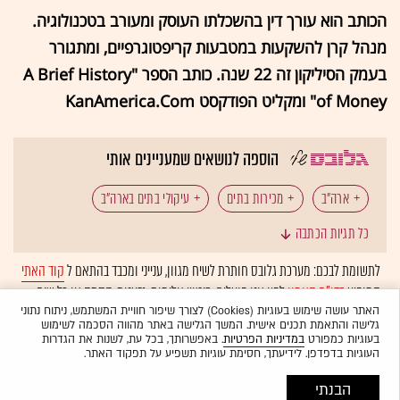
הכותב הוא עורך דין בהשכלתו העוסק ומעורב בטכנולוגיה.
מנהל קרן להשקעות במטבעות קריפטוגרפיים, ומתגורר
בעמק הסיליקון זה 22 שנה. כותב הספר "A Brief History
of Money" ומקליט הפודקסט KanAmerica.Com
הוספה לנושאים שמעניינים אותי
ארה"ב
מכירות בתים
עיקולי בתים בארה"ב
כל תגיות הכתבה
לתשומת לבכם: מערכת גלובס חותרת לשיח מגוון, ענייני ומכבד בהתאם ל
קוד האתי
המופיע
בדו"ח האמון
לפיו אנו פועלים. ביטויי אלימות, גזענות, הסתה או כל שיח
בלתי הולם אחר מסוננים בצורה
אוטומטית
ולא יפורסמו באתר.
האתר עושה שימוש בעוגיות (Cookies) לצורך שיפור חוויית המשתמש, ניתוח נתוני
גלישה והתאמת תכנים אישית. המשך הגלישה באתר מהווה הסכמה לשימוש
בעוגיות כמפורט
במדיניות הפרטיות
. באפשרותך, בכל עת, לשנות את הגדרות
העוגיות בדפדפן. לידיעתך, חסימת עוגיות תשפיע על תפקוד האתר.
הבנתי