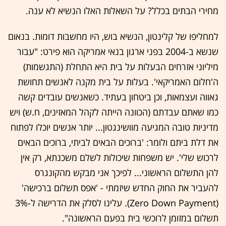
מחירי הבתים בכלל? על השאלות האלו הנשיא לא ענה.
למחליפו של קלינטון, הנשיא בוש, היו מחשבות דומות. בנאום
שנשא ב-2004 בפני ארגון בנאי אמריקה הוא פירט: "עבור
מיליוני אזרחים הבעלות על בית היא התחלת (התגשמות)
ה'חלום האמריקאי'. בעלות על בית מקנה לאנשים תחושת
גאווה ועצמאות, וכן ביטחון בעתיד. כשאנשים עובדים קשה
כמו שאתם עבדתם (הכוונה הייתה לקהל המאזינים, ח.ש) ויש
מדיניות טובה המגיעה מוושינגטון... יותר אנשים יוכלו לפתוח
את דלת ביתם ולומר: 'ברוכים הבאים לביתי, ברוכים הבאים
לרכוש שלי'. יש משפחות שיכולות לשלם משכנתא, רק אין
להן התשלום הראשוני... לפיכך אני מבקש מהקונגרס
להעביר את החוק החדש שיזמתי - 'אפס תשלום ברכישה'
(Zero Down Payment). עלינו לסלק את הדרישה ל-3%
תשלום במזומן לרוכשי בית בפעם הראשונה".