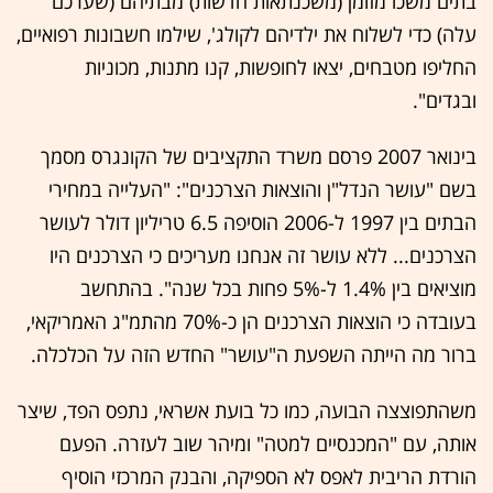
בתים משכו מזומן (משכנתאות חדשות) מבתיהם (שערכם
עלה) כדי לשלוח את ילדיהם לקולג', שילמו חשבונות רפואיים,
החליפו מטבחים, יצאו לחופשות, קנו מתנות, מכוניות
ובגדים".
בינואר 2007 פרסם משרד התקציבים של הקונגרס מסמך
בשם "עושר הנדל"ן והוצאות הצרכנים": "העלייה במחירי
הבתים בין 1997 ל-2006 הוסיפה 6.5 טריליון דולר לעושר
הצרכנים... ללא עושר זה אנחנו מעריכים כי הצרכנים היו
מוציאים בין 1.4% ל-5% פחות בכל שנה". בהתחשב
בעובדה כי הוצאות הצרכנים הן כ-70% מהתמ"ג האמריקאי,
ברור מה הייתה השפעת ה"עושר" החדש הזה על הכלכלה.
משהתפוצצה הבועה, כמו כל בועת אשראי, נתפס הפד, שיצר
אותה, עם "המכנסיים למטה" ומיהר שוב לעזרה. הפעם
הורדת הריבית לאפס לא הספיקה, והבנק המרכזי הוסיף