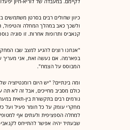
לקיימם. במעבדה של לוריא-חיון יפעלו
כיוון שחולים רבים בסרטן משתמשים בק
ולשכך כאב במהלך המחלה והטיפול, ה
קנאביס ותרופות אחרות. זו סוגיה נוס
"אנחנו רוצים להגיע למצב שבו המחק
בפארמה. אם נעשה זאת, אני מעריך של
המבוסס על הצמח".
ומה בינתיים? "יש היום רומנטיזציה ש
כולם מסביב מחייכים, אבל זה לא תה עם
גורמים רבים בתקשורת בין-תאית במערכ
מחקרי עומק על כל חומר פעיל ועל כל
למחלה הספציפית ולעתים אף למטופל ב
שבעתיד יהיה אפשר להתייחס לקנאביס 