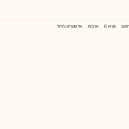
רסום
מגזין G
תרבות
וול סטריט ג'ורנל