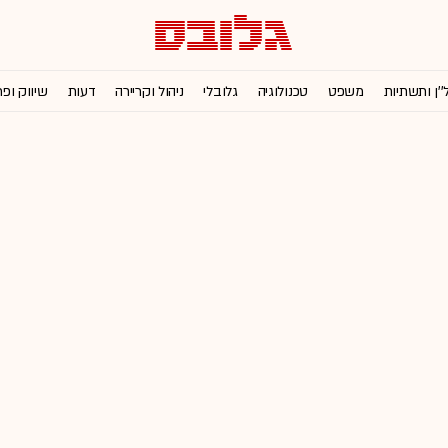
''ן ותשתיות
משפט
טכנולוגיה
גלובלי
ניהול וקריירה
דעות
שיווק ופ