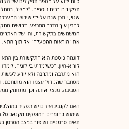
כיום ידוע על מספר תפקידים של הקנבי
תפקידים רבים נוספים. "למשל, במחלות
שגוי, ייתכן שגם על-ידי שיבוש המערכת
להבין איך הדבר מתבצע, דרושים מחקר
המשמשים בתקשורת, והן של האתרים ע
את "הוראות ההפעלה" אל תוך התא.
דוגמה נוספת היא התקשורת בין התא 
לוריא-חיון. "כשלמדתי ביולוגיה, לימד
הוא מתרבה ומתרבה ולא יודע לעשות שו
מסתבר שהגידול עצמו הוא מתוחכם. ה
הסביבה, מנצל אותה וכך מתחמק ממערכ
האם לקנבינואידים יש תפקיד במהלכים 
שימוש בחומרים המופקים מקנאביס? ת
תאים סרטניים ושיפור במצב הסרטן בש