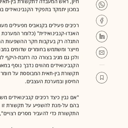
חיון, ראש המעבדה לתקשורת בין-תאית 
במכון יתמקד בתפקיד הקנבינואידים ב
רכיבים פעילים בקנאביס מפעילים מער
האנדו-קנבינואידית" (כלומר המערכת 
התגלה רק בעקבות חקר ההשפעות הרפ
מייצר ומשתמש בחומרים שדומים במבנ
ולכן גם מגיב בצורה כה רחבת-היקף לצ
הקנבינואידים מהווים נדבך נוסף במא
תקשורת בין-תאית המבוססת על חומרי
החיסון ובמערכת העצבים.
"אם נבין כיצד רכיבים קנבינואידים מ
בהם על-מנת להשפיע על תקשורת זו 
התקשורת כדי להעביר מסרים רצויים", א