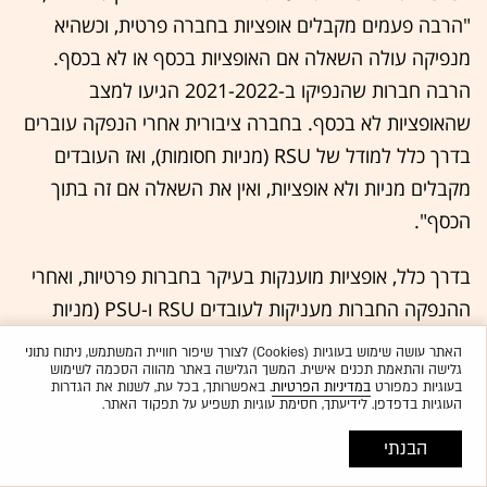
"הרבה פעמים מקבלים אופציות בחברה פרטית, וכשהיא
מנפיקה עולה השאלה אם האופציות בכסף או לא בכסף.
הרבה חברות שהנפיקו ב-2021-2022 הגיעו למצב
שהאופציות לא בכסף. בחברה ציבורית אחרי הנפקה עוברים
בדרך כלל למודל של RSU (מניות חסומות), ואז העובדים
מקבלים מניות ולא אופציות, ואין את השאלה אם זה בתוך
הכסף".
בדרך כלל, אופציות מוענקות בעיקר בחברות פרטיות, ואחרי
ההנפקה החברות מעניקות לעובדים RSU ו-PSU (מניות
חסומות על בסיס ביצועים), ומי שמקבל אופציות הם לרוב
האתר עושה שימוש בעוגיות (Cookies) לצורך שיפור חוויית המשתמש, ניתוח נתוני
בכירי החברה. פרוינד מציין כי "PSU זה RSU עם תנאי
גלישה והתאמת תכנים אישית. המשך הגלישה באתר מהווה הסכמה לשימוש
בעוגיות כמפורט
במדיניות הפרטיות
. באפשרותך, בכל עת, לשנות את הגדרות
ביצוע. כל ההענקות ההוניות הן כלי לתגמול וגם לשימור, הן
העוגיות בדפדפן. לידיעתך, חסימת עוגיות תשפיע על תפקוד האתר.
מבשילות לאורך ציר זמן, וב-PSU במקום הזמן או יחד איתו יש
הבנתי
גם תנאי ביצוע. מהניסיון שלי, לבכירים בחברות מעניקים