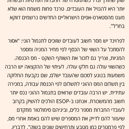
יותר היא להנזיל את העובדים. טרנד פחות משמח הוא שלא
מעט מהסטארט-אפים הישראליים החדשים נרשמים דווקא
בחו"ל".
לפרוינד יש מסר חשוב לעובדים שזוכים לתגמול הוני: "אסור
להסתכל על השווי של הכסף לפי מחיר המניה ומספר
המניות, וצריך גם לזכור את השותף השקט - מס הכנסה.
כשהשווי עולה גם חלקו עולה. לעיתוי של ההקצאה יש הרבה
משמעות בנוגע לסכום שהעובד ישלם, שם נקבעת החלוקה
בין תשלום המס ההוני לתשלום לפי הכנסת עבודה, במכירה
עתידית. יש הרבה עובדים שרואים בתגמול ההוני נכס יותר
חשוב מהמשכורת. אנחנו ב-ESOP הולכים להשיק בקרוב
לעובדי החברות מספר כלים, וביניהם סימולטור מתקדם
שיעזור להם לדייק את המספרים שיש להם באמת אחרי מס,
לפי פרמטרים כמו מטבע ותרחישים שונים בשוק". לדבריו,