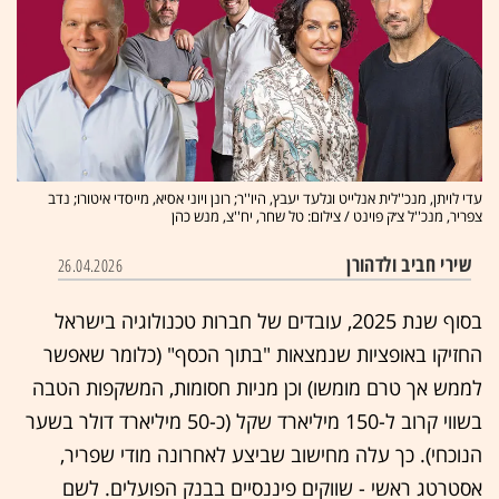
עדי לויתן, מנכ''לית אנלייט וגלעד יעבץ, היו''ר; רונן ויוני אסיא, מייסדי איטורו; נדב
צפריר, מנכ''ל צ׳ק פוינט / צילום: טל שחר, יח''צ, מנש כהן
שירי חביב ולדהורן
26.04.2026
בסוף שנת 2025, עובדים של חברות טכנולוגיה בישראל
החזיקו באופציות שנמצאות "בתוך הכסף" (כלומר שאפשר
לממש אך טרם מומשו) וכן מניות חסומות, המשקפות הטבה
בשווי קרוב ל-150 מיליארד שקל (כ-50 מיליארד דולר בשער
הנוכחי). כך עלה מחישוב שביצע לאחרונה מודי שפריר,
אסטרטג ראשי - שווקים פיננסיים בבנק הפועלים. לשם