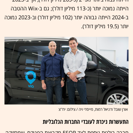
הייתה נמוכה יותר (כ-113 מיליון דולר); גם ב-Wix ההטבה
ב-2024 הייתה גבוהה יותר (102 מיליון דולר) וב-2023 נמוכה
יותר (19.5 מיליון דולר).
אורן שובל ודניאל רמות, מייסדי ויה / צילום: יח''צ
התעשרות ניכרת לעובדי החברות הגלובליות
חברה בולטת נוספת לצד ESOP מקבוצת הפניקס, שמחזיקה