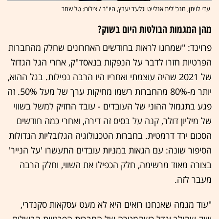
עדי לויתן, מנכ''לית אנלייט וגלעד יעבץ, היו''ר / צילום: טל שחר
מהן המגמות הבולטות היום בשוק?
פרוינד: "שמחנו לראות בחודשים האחרונים שחלק מהחברות
הפרטיות חזרו לדבר על הנפקות בנאסד"ק, אחרי הגל הגדול
של 2021 שהיה עוצמתי ואחריו היו הרבה נפילות. בגל ההוא,
יותר מ-80% מהחברות רשמו מחיקות ערך של מעל 50%. זה
פגע בתגמול ההוני של העובדים - עובד החזיק למשל בשווי
של מיליון דולר, קנה על בסיס זה דירה, ואחרי כמה חודשים
הסכום ירד דרמטית. בחברות הטכנולוגיה הגלובליות הגדולות
הסיפור שונה: עם הגאות במניות עובדים התעשרו 'על הנייר'
בצורה מאוד מרשימה, חלק הכפילו את השווי, וחלק הרבה
מעבר לזה.
"עוד מגמה שאנחנו רואים היא לא מעט עסקאות סקנדרי,
שוק שהולך וגדל כשהמטרה של החברות הפרטיות הבשלות