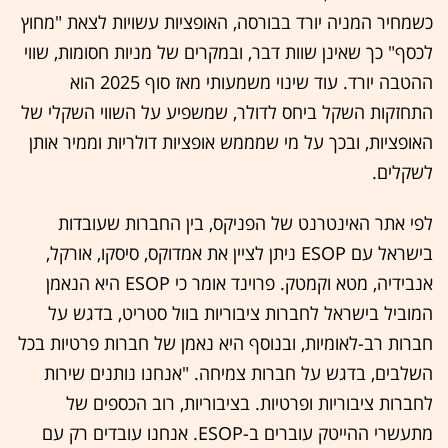
כשמחיר המניה יורד בבורסה, האופציות עשויות לצאת "מחוץ
לכסף" כך שאינן שוות דבר, ובמקרים של מניות חסומות, שווי
ההטבה יורד. עוד שינוי משמעותי מאז סוף 2025 הוא
התחזקות השקל ביחס לדולר, שמשפיע על השווי השקלי של
האופציות, ובכך על מי שמממש אופציות דולריות וממיר אותן
לשקלים.
לפי אתר האינטרנט של הפניקס, בין החברות שעובדות
בישראל עם ESOP ניתן לציין את אמדוקס, סיסקו, אורקל,
אנבידיה, מטא וקמטק. פרוינד אומר כי ESOP היא הנאמן
המוביל בישראל לחברות ציבוריות בוול סטריט, בדגש על
חברות רב-לאומיות, ובנוסף היא נאמן של חברות פרטיות בכל
השלבים, בדגש על חברות צמיחה. "אנחנו נותנים שירות
לחברות ציבוריות ופרטיות. בציבוריות, רוב הכספים של
מתעשרי ההייטק עוברים ב-ESOP. אנחנו עובדים רק עם