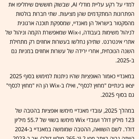
למדי על רקע עליית מודלי AI, שבשוק חוששים שיחליפו את
הפתרונות המתקדמים שהן מציעות. שתי חברות בולטות
מהסקטור בישראל הן מאנדיי, שמספקת תוכנה ארגונית
לניהול משימות בעבודה, ו-Wix שמאפשרת הקמה וניהול של
אתרי אינטרנט. שתיהן נחלשו בעשרות אחוזים רק מתחילת
השנה הנוכחית, אחרי ירידה של עשרות אחוזים במניות גם
ב-2025.
במאנדיי כאמור האופציות שהיו ניתנות למימוש בסוף 2025
יצאו בינתיים "מחוץ לכסף", ואילו ב-Wix הן היו "מחוץ לכסף"
גם בסוף 2025.
במהלך 2025, עובדי מאנדיי מימשו אופציות בהטבה של
123 מיליון דולר ועובדי Wix מימשו בשווי של 55.7 מיליון
דולר. לשם השוואה, ההטבה שמומשה במאנדיי ב-2024
הייתה גבוה ביותר מפי 2 (כ-265 מיליון דולר), אך ב-2023