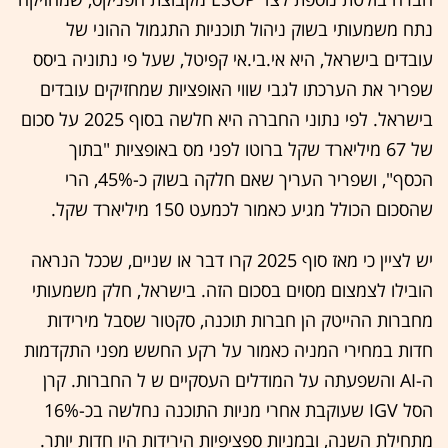
נתח משמעותי בשוק ניהול תוכניות התגמול ההוני של
עובדים בישראל, היא אי.בי.אי קפיטל, שעל פי נתוניה ביסס
שפריר את הערכתו לגבי שווי האופציות שמחזיקים עובדים
בישראל. לפי נתוני החברה היא חלשה בסוף 2025 על סכום
של 67 מיליארד שקל ברוטו לפני מס באופציות "בתוך
הכסף", ושפריר העריך שאם חלקה בשוק כ-45%, הרי
שהסכום הכולל מגיע כאמור לכמעט 150 מיליארד שקל.
יש לציין כי מאז סוף 2025 קרו דבר או שניים, שככל הנראה
הובילו לצמצום מסוים בסכום הזה. בישראל, חלק משמעותי
מחברות ההייטק הן חברות תוכנה, סקטור שסבל מירידות
חדות במחירי המניה כאמור על רקע החשש מפני התקדמות
ה-AI והשפעתה על המודלים העסקיים ש ל החברות. קרן
הסל IGV שעוקבת אחרי מניות התוכנה נחלשה בכ-16%
מתחילת השנה, ובמניות ספציפיות הירידות היו חדות יותר.