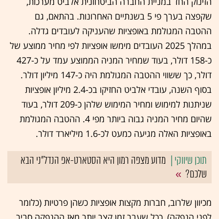
הזינוק החד במניית החברה הביטחונית אלביט מערכות,
שקפצה בערך פי 5 בשנתיים האחרונות. בהתאם, גם
ההטבה המגולמת באופציות שהעניקה לעובדים גדלה.
במהלך 2025 העובדים מימשו אופציות לפי מחיר ממוצע של
כ-158 דולר, בעוד שמחיר המניה הממוצע עמד על כ-427
דולר, כך ששווי ההטבה המגולמת היה כ-147 מיליון דולר.
בסוף השנה, עובדי אלביט החזיקו בכ-2.4 מיליון אופציות
שניתנות למימוש ומחיר המימוש שלהן כ-209 דולר, בעוד
שהיום מחיר המניה גבוה ביותר מפי 4. ההטבה המגולמת
באופציות האלה מגיעה כמעט לכ-1.6 מיליארד דולר.
מדוע מצפה רמון היא הסטארט-אפ הנדל"ני הבא
שלכם?
מכיוון שלרוב, חברות מקצות אופציות כשהן פרטיות (כלומר
לפני הנפקה), ככל שעבר זמן קצר יותר מאז ההנפקה סביר