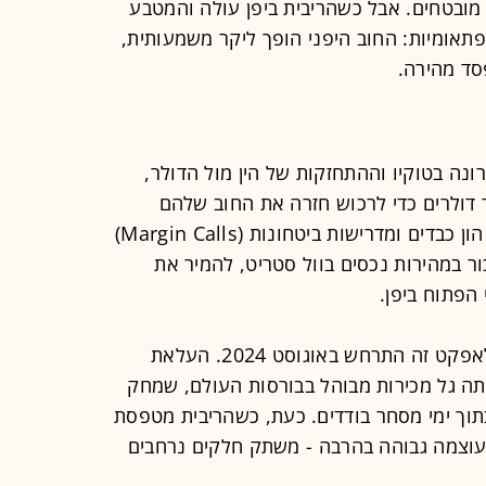
 מובטחים. אבל כשהריבית ביפן עולה והמטבע
אומיות: החוב היפני הופך ליקר משמעותית,
פסד מהירה.
ונה בטוקיו וההתחזקות של הין מול הדולר,
 דולרים כדי לרכוש חזרה את החוב שלהם
לבנקים היפניים. כדי להימנע מהפסדי הון כבדים ומדרישות ביטחונות (Margin Calls)
ר במהירות נכסים בוול סטריט, להמיר את
 הפתוח ביפן.
סימן האזהרה המובהק והכואב ביותר לאפקט זה התרחש באוגוסט 2024. העלאת
פויה של 0.25% ביפן הציתה גל מכירות מבוהל בבורסות העולם, שמחק
 בתוך ימי מסחר בודדים. כעת, כשהריבית מטפסת
- אך בעוצמה גבוהה בהרבה - משתק חלקים נרחבים