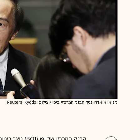
קזואו אואדה, נגיד הבנק המרכזי ביפן / צילום: Reuters, Kyodo
הבנק המרכזי של י