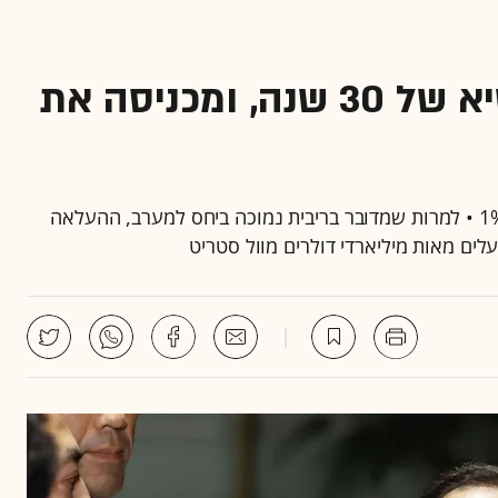
יפן דוחפת את הריבית לשיא של 30 שנה, ומכניסה את
יפן, מתקרבת להעלאת ריבית שתביא אותה לרמה של 1% • למרות שמדובר בריבית נמוכה ביחס למערב, ההעלאה
עלים מאות מיליארדי דולרים מוול סטריט