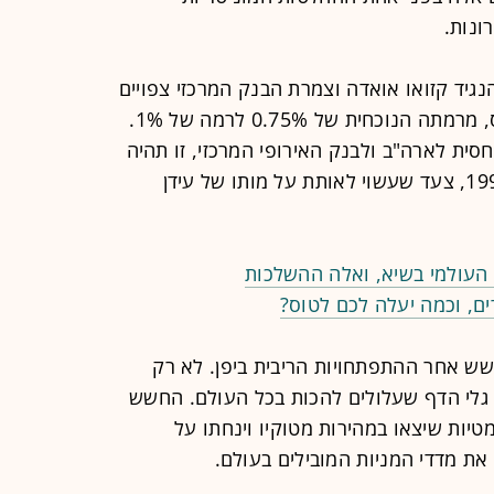
ונות.
שוק היא שב־16־15 ביוני הנגיד קזואו אואדה וצמרת הבנק המרכזי צפויים
להעלות את הריבית ב־25 נקודות בסיס, מרמתה הנוכחית של 0.75% לרמה של 1%.
חסית לארה"ב ולבנק האירופי המרכזי, זו תהיה
הרמה הגבוהה ביותר ביפן מאז שנת 1995, צעד שעשוי לאותת על מותו של עידן
ב העולמי בשיא, ואלה ההשלכות
ים, וכמה יעלה לכם לטוס?
שש אחר ההתפתחויות הריבית ביפן. לא רק
 גלי הדף שעלולים להכות בכל העולם. החשש
טיות שיצאו במהירות מטוקיו וינחתו על
 את מדדי המניות המובילים בעולם.