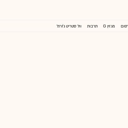
רסום
מגזין G
תרבות
וול סטריט ג'ורנל