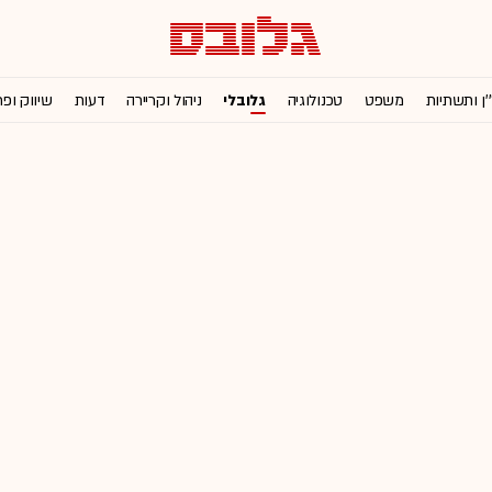
'ן ותשתיות
משפט
טכנולוגיה
גלובלי
ניהול וקריירה
דעות
שיווק ופ