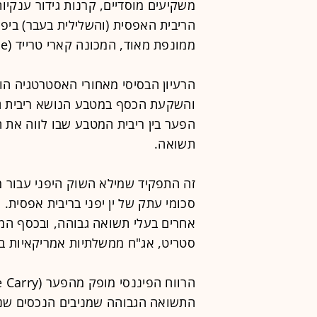
משקיעים מוסדיים, קרנות גידור ענקיו
הריבית האפסית (והשלילית בעבר) ביפ
ממונפת מאוד, המכונה קארי טרייד (Carry Trade).
הרעיון הבסיסי מאחורי האסטרטגיה הו
והשקעת הכסף במטבע הנושא ריבית ג
הפער בין ריבית המטבע שבו לווה את ה
תשואה.
זה התפקיד שמילא השוק היפני עבור מש
סכומי עתק של ין יפני בריבית אפסית. 
אחרים בעלי תשואה גבוהה, ובכסף המומ
סטריט, אג"ח ממשלתיות אמריקאיות בעל
התשואה הגבוהה שמניבים הנכסים שנרכש