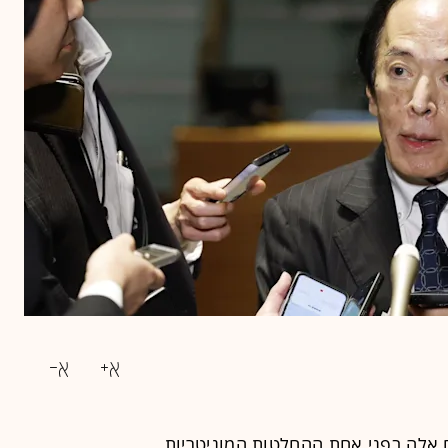
פן (BOJ) ניצב בימים אלה בפני אחת ההחלטות המוניטריות