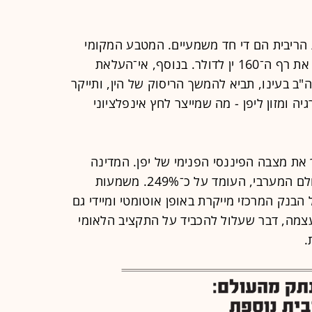
הריבית הם די חד משמעיים. המטבע המקומי
חווה פיחות משמעותי כשהין חצה שוב את רף ה־160 ין לדולר. בנוסף, אי־העלאת
"ב בעינו, תביא להמשך הריסוק של הין, ותייקר
ה ומזון ליפן - מה שמייצר לחץ אינפלציוני
את מצבה הפיננסי הפנימי של יפן. המדינה
מחזיקה ביחס חוב־תוצר מהגבוהים בעולם המערבי, העומד על כ־249%. משמעות
הבנק המרכזי מייקרת באופן אוטומטי ומיידי גם
מה, דבר שעלול להכביד על התקציב הלאומי
.