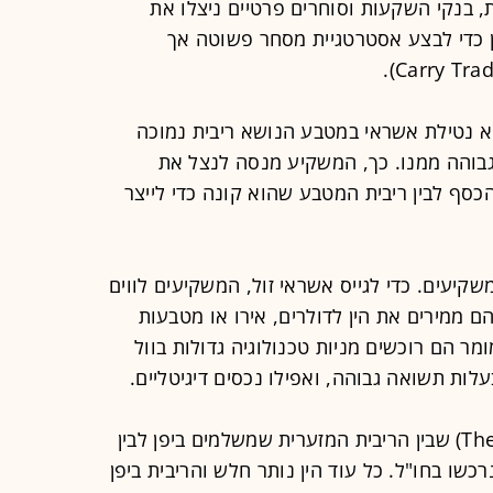
ת, בנקי השקעות וסוחרים פרטיים ניצלו את
ן כדי לבצע אסטרטגיית מסחר פשוטה אך
א נטילת אשראי במטבע הנושא ריבית נמוכה
בוהה ממנו. כך, המשקיע מנסה לנצל את
כסף לבין ריבית המטבע שהוא קונה כדי לייצר
קיעים. כדי לגייס אשראי זול, המשקיעים לווים
הם ממירים את הין לדולרים, אירו או מטבעות
ר הם רוכשים מניות טכנולוגיה גדולות בוול
ות תשואה גבוהה, ואפילו נכסים דיגיטליים.
הרווח הפיננסי מופק מהפער (The Carry) שבין הריבית המזערית שמשלמים ביפן לבין
ו בחו"ל. כל עוד הין נותר חלש והריבית ביפן